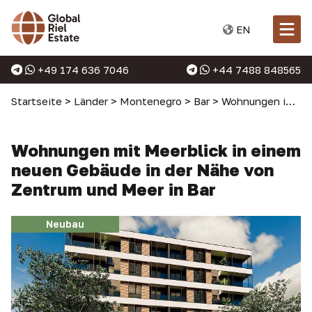
EN
+49 174 636 7046
+44 7488 848565
Startseite
>
Länder
>
Montenegro
>
Bar
>
Wohnungen in Bar
Wohnungen mit Meerblick in einem
neuen Gebäude in der Nähe von
Zentrum und Meer in Bar
Neubau