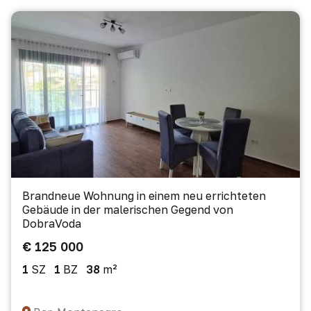
Brandneue Wohnung in einem neu errichteten
Gebäude in der malerischen Gegend von
DobraVoda
€ 125 000
1
SZ
1
BZ
38
m²