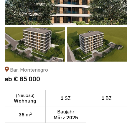
Bar, Montenegro
ab
€ 85 000
(Neubau)
1
SZ
1
BZ
Wohnung
Baujahr
38
m²
März 2025