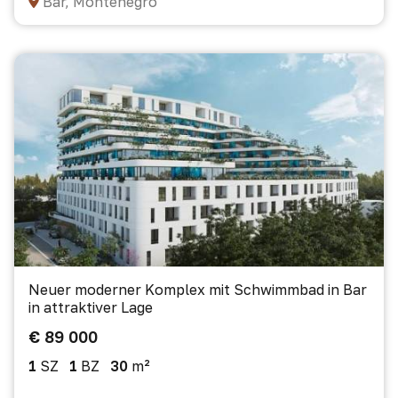
Bar, Montenegro
Neuer moderner Komplex mit Schwimmbad in Bar
in attraktiver Lage
€ 89 000
1
SZ
1
BZ
30
m²