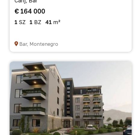
Canj, Bar
€ 164 000
1
SZ
1
BZ
41
m²
Bar, Montenegro