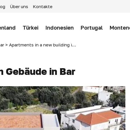
log
Über uns
Kontakte
enland
Türkei
Indonesien
Portugal
Monten
ar
>
Apartments in a new building in Bar
 Gebäude in Bar