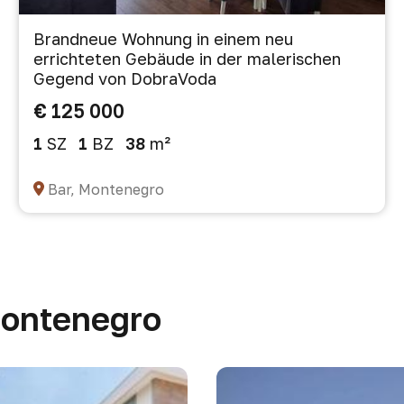
Brandneue Wohnung in einem neu
errichteten Gebäude in der malerischen
Gegend von DobraVoda
€ 125 000
1
SZ
1
BZ
38
m²
Bar, Montenegro
Montenegro