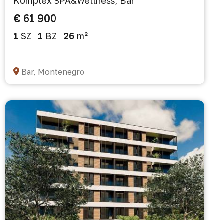
Komplex SPA&Wellness, Bar
€ 61 900
1
SZ
1
BZ
26
m²
Bar, Montenegro