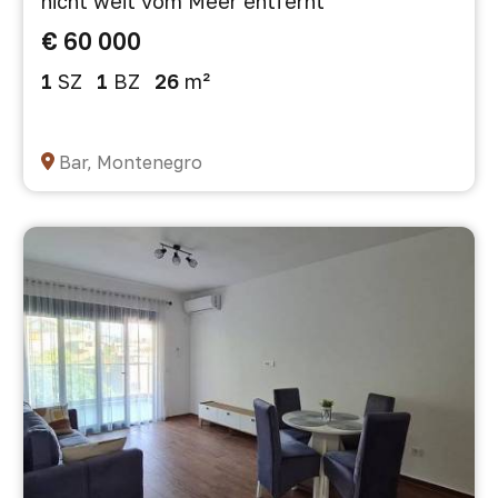
nicht weit vom Meer entfernt
€ 60 000
1
SZ
1
BZ
26
m²
Bar, Montenegro