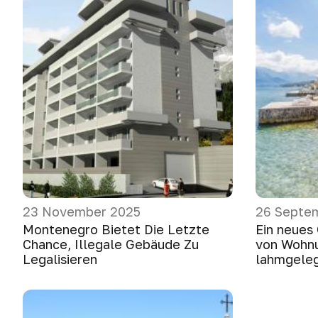
23 November 2025
26 Septe
Montenegro Bietet Die Letzte
Ein neues
Chance, Illegale Gebäude Zu
von Wohn
Legalisieren
lahmgele