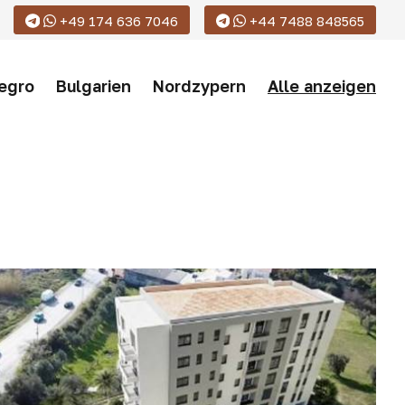
+49 174 636 7046
+44 7488 848565
egro
Bulgarien
Nordzypern
Alle anzeigen