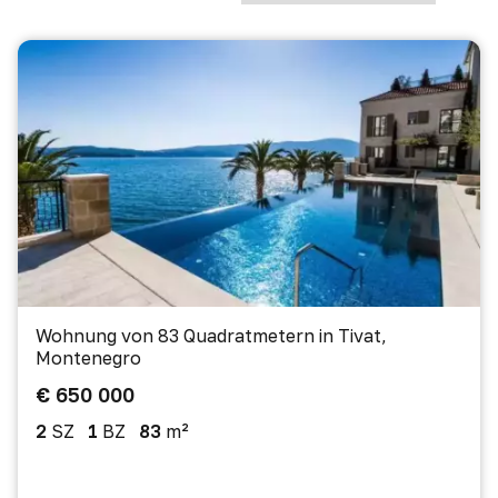
Wohnung von 83 Quadratmetern in Tivat,
Montenegro
€ 650 000
2
SZ
1
BZ
83
m²