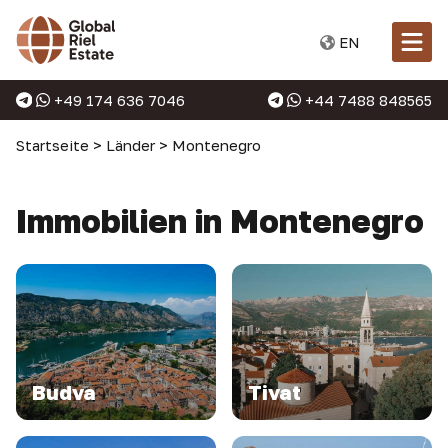
EN
+49 174 636 7046
+44 7488 848565
Startseite
>
Länder
>
Montenegro
Immobilien in Montenegro
Budva
Tivat