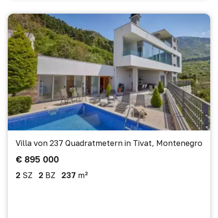
Villa von 237 Quadratmetern in Tivat, Montenegro
€ 895 000
2
SZ
2
BZ
237
m²