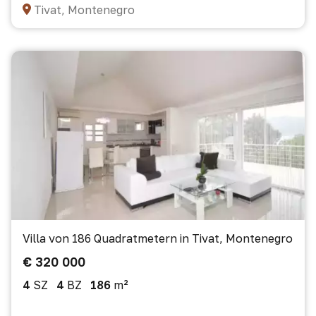
Tivat, Montenegro
Villa von 186 Quadratmetern in Tivat, Montenegro
€ 320 000
4
SZ
4
BZ
186
m²