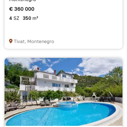
€ 360 000
4
SZ
350
m²
Tivat, Montenegro