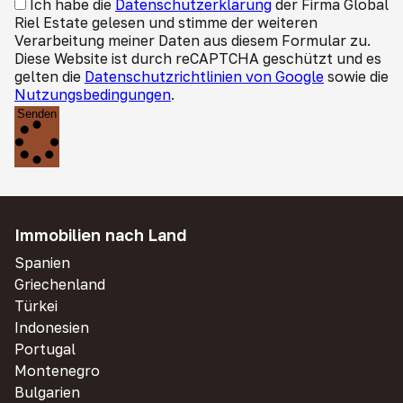
Ich habe die
Datenschutzerklärung
der Firma Global
Riel Estate gelesen und stimme der weiteren
Verarbeitung meiner Daten aus diesem Formular zu.
Diese Website ist durch reCAPTCHA geschützt und es
gelten die
Datenschutzrichtlinien von Google
sowie die
Nutzungsbedingungen
.
Senden
Immobilien nach Land
Spanien
Griechenland
Türkei
Indonesien
Portugal
Montenegro
Bulgarien