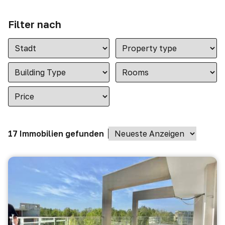
Filter nach
17 Immobilien gefunden