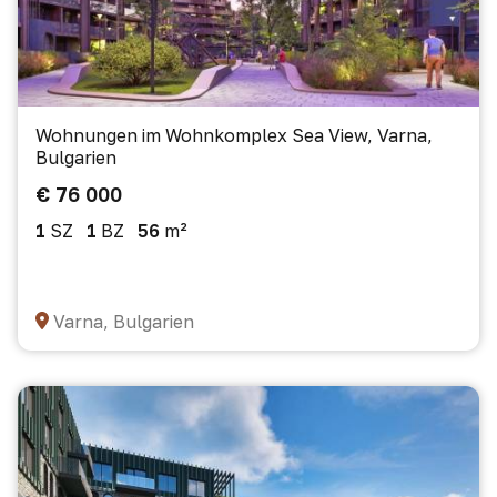
Wohnungen im Wohnkomplex Sea View, Varna,
Bulgarien
€ 76 000
1
SZ
1
BZ
56
m²
Varna, Bulgarien