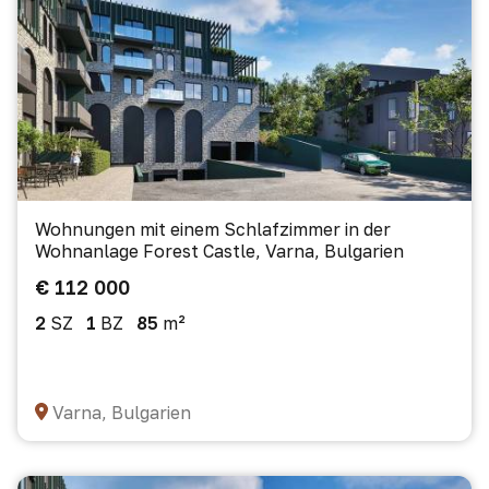
Wohnungen mit einem Schlafzimmer in der
Wohnanlage Forest Castle, Varna, Bulgarien
€ 112 000
2
SZ
1
BZ
85
m²
Varna, Bulgarien