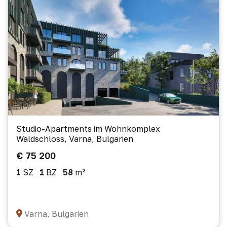
Studio-Apartments im Wohnkomplex
Waldschloss, Varna, Bulgarien
€ 75 200
1
SZ
1
BZ
58
m²
Varna, Bulgarien