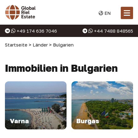
EN
+49 174 636 7046
+44 7488 848565
Startseite
>
Länder
>
Bulgarien
Immobilien in Bulgarien
Varna
Burgas