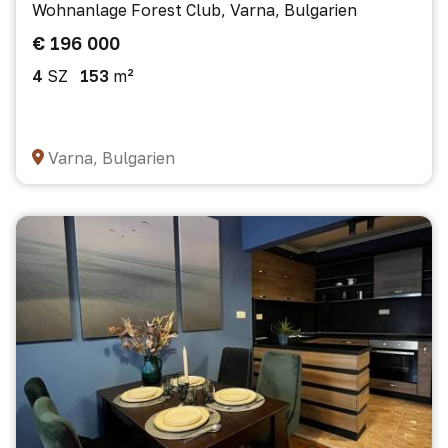
Wohnanlage Forest Club, Varna, Bulgarien
€ 196 000
4
SZ
153
m²
Varna, Bulgarien