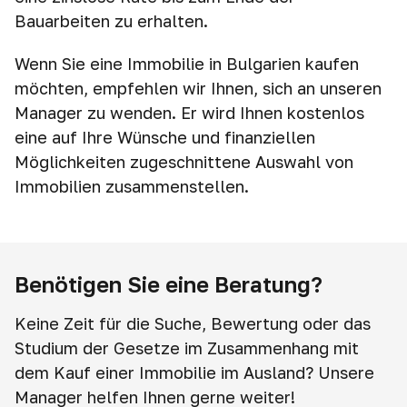
Bauarbeiten zu erhalten.
Wenn Sie eine Immobilie in Bulgarien kaufen
möchten, empfehlen wir Ihnen, sich an unseren
Manager zu wenden. Er wird Ihnen kostenlos
eine auf Ihre Wünsche und finanziellen
Möglichkeiten zugeschnittene Auswahl von
Immobilien zusammenstellen.
Benötigen Sie eine Beratung?
Keine Zeit für die Suche, Bewertung oder das
Studium der Gesetze im Zusammenhang mit
dem Kauf einer Immobilie im Ausland? Unsere
Manager helfen Ihnen gerne weiter!