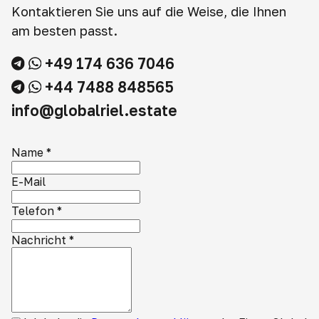
Kontaktieren Sie uns auf die Weise, die Ihnen
am besten passt.
+49 174 636 7046
+44 7488 848565
info@globalriel.estate
Name
*
E-Mail
Telefon
*
Nachricht
*