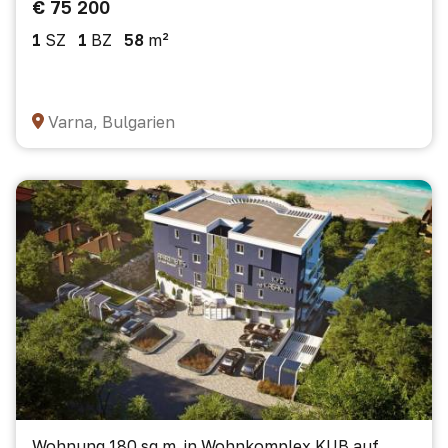
€ 75 200
1
SZ
1
BZ
58
m²
Varna, Bulgarien
Wohnung 180 sq.m. in Wohnkomplex KUB auf