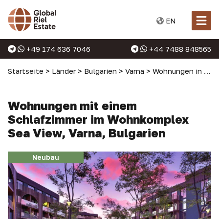
EN
+49 174 636 7046
+44 7488 848565
Startseite
>
Länder
>
Bulgarien
>
Varna
>
Wohnungen in Varna
Wohnungen mit einem
Schlafzimmer im Wohnkomplex
Sea View, Varna, Bulgarien
Neubau