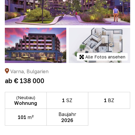
Alle Fotos ansehen
Varna, Bulgarien
ab
€ 138 000
(Neubau)
1
SZ
1
BZ
Wohnung
Baujahr
101
m²
2026