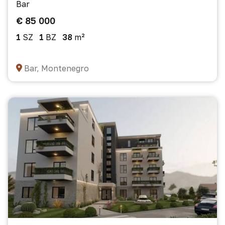
Bar
€ 85 000
1
SZ
1
BZ
38
m²
Bar, Montenegro