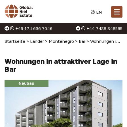
EN
+49 174 636 7046
+44 7488 848565
Startseite
>
Länder
>
Montenegro
>
Bar
>
Wohnungen in Bar
Wohnungen in attraktiver Lage in
Bar
Neubau