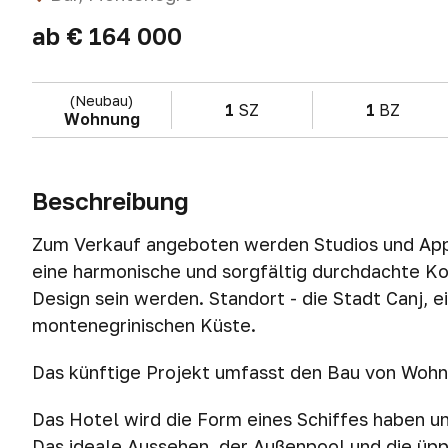
ab
€ 164 000
(Neubau)
1
SZ
1
BZ
Wohnung
Beschreibung
Zum Verkauf angeboten werden Studios und App
eine harmonische und sorgfältig durchdachte 
Design sein werden. Standort - die Stadt Canj, e
montenegrinischen Küste.
Das künftige Projekt umfasst den Bau von Wo
Das Hotel wird die Form eines Schiffes haben u
Das ideale Aussehen, der Außenpool und die üp