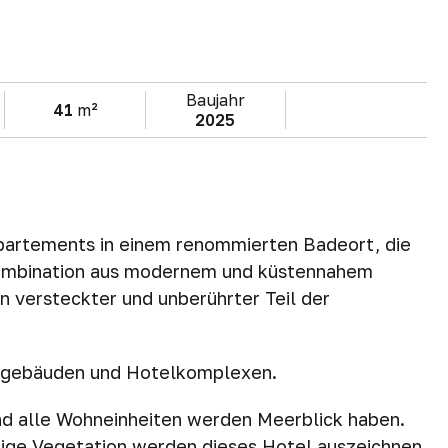
Baujahr
41
m²
2025
artements in einem renommierten Badeort, die
Kombination aus modernem und küstennahem
in versteckter und unberührter Teil der
hngebäuden und Hotelkomplexen.
nd alle Wohneinheiten werden Meerblick haben.
pige Vegetation werden dieses Hotel auszeichnen