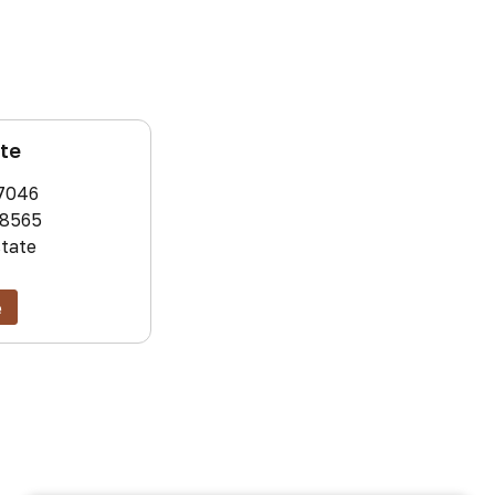
ate
7046
8565
state
e