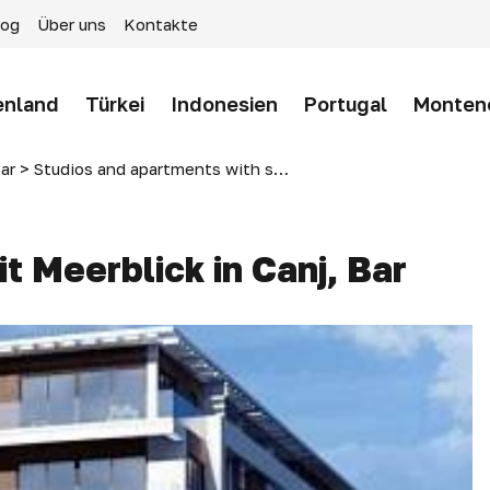
log
Über uns
Kontakte
enland
Türkei
Indonesien
Portugal
Monten
ar
>
Studios and apartments with sea view in Canj, Bar
 Meerblick in Canj, Bar