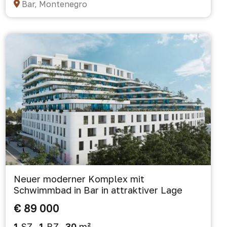
Bar, Montenegro
Neuer moderner Komplex mit
Schwimmbad in Bar in attraktiver Lage
€ 89 000
1
SZ
1
BZ
30
m²