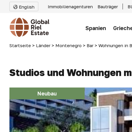
Immobilienagenturen
Bauträger
B
English
Spanien
Griech
Startseite
>
Länder
>
Montenegro
>
Bar
>
Wohnungen in B
Studios und Wohnungen mit
Neubau