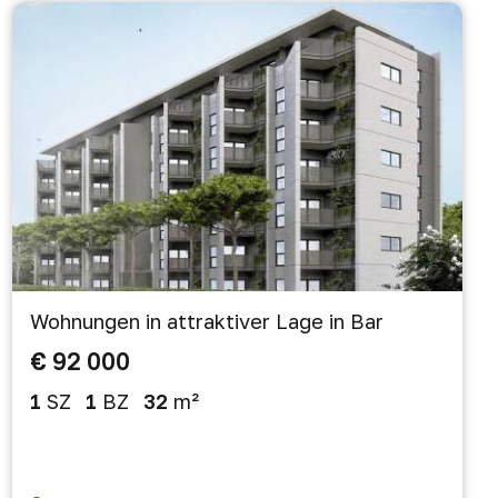
Wohnungen in attraktiver Lage in Bar
€ 92 000
1
SZ
1
BZ
32
m²