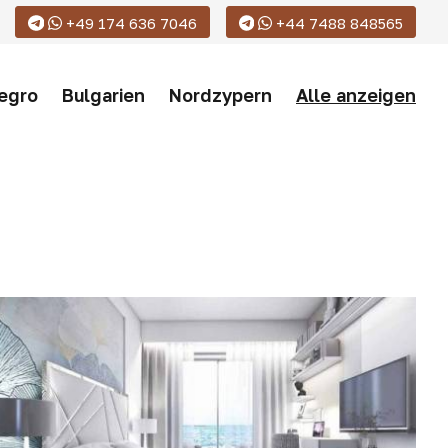
+49 174 636 7046
+44 7488 848565
egro
Bulgarien
Nordzypern
Alle anzeigen