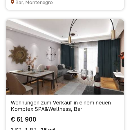
Bar, Montenegro
Wohnungen zum Verkauf in einem neuen
Komplex SPA&Wellness, Bar
€ 61 900
1
SZ
1
BZ
26
m²