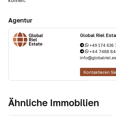
können.
Agentur
Global Riel Est
+49 174 636 
+44 7488 84
info@globalriel.e
Kontaktieren Si
den Makler
Ähnliche Immobilien