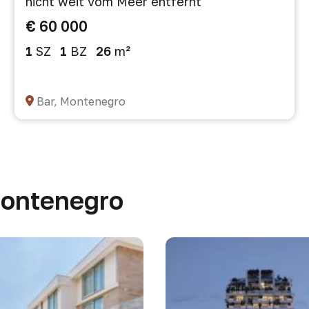
nicht weit vom Meer entfernt
€ 60 000
1
SZ
1
BZ
26
m²
Bar, Montenegro
Montenegro