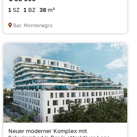
1
SZ
1
BZ
38
m²
Bar, Montenegro
Neuer moderner Komplex mit