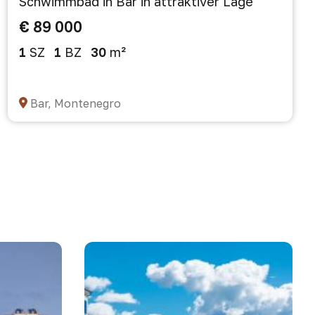
Schwimmbad in Bar in attraktiver Lage
€ 89 000
1
SZ
1
BZ
30
m²
Bar, Montenegro