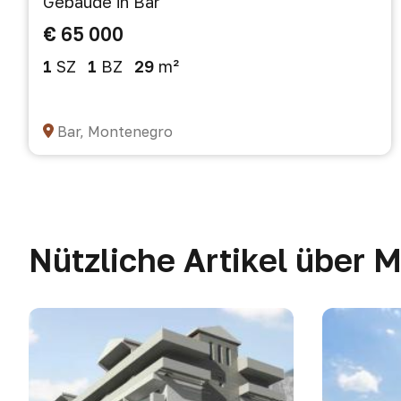
Gebäude in Bar
€ 65 000
1
SZ
1
BZ
29
m²
Bar, Montenegro
Nützliche Artikel über 