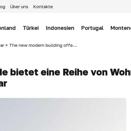
log
Über uns
Kontakte
enland
Türkei
Indonesien
Portugal
Monten
ar
>
The new modern building offers a range of one, two and three bedroom apartments, Bar
 bietet eine Reihe von Woh
ar