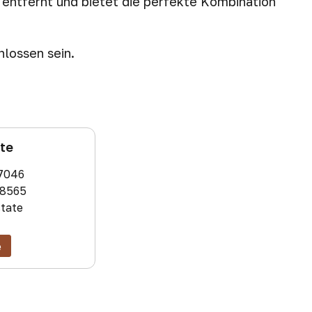
entfernt und bietet die perfekte Kombination
lossen sein.
ate
7046
8565
state
e