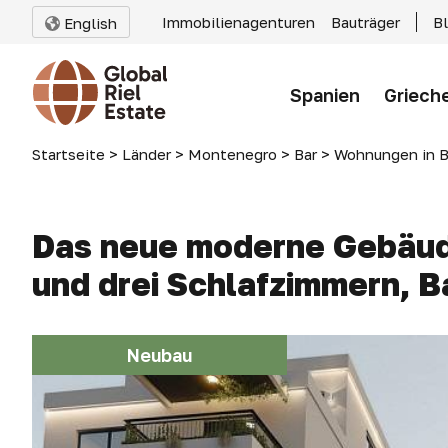
Immobilienagenturen
Bauträger
B
English
Spanien
Griech
Startseite
>
Länder
>
Montenegro
>
Bar
>
Wohnungen in B
Das neue moderne Gebäude
und drei Schlafzimmern, B
Neubau