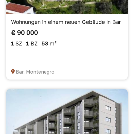
Wohnungen in einem neuen Gebäude in Bar
€ 90 000
1
SZ
1
BZ
53
m²
Bar, Montenegro