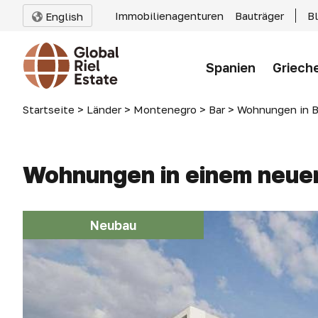
Immobilienagenturen
Bauträger
B
English
Spanien
Griech
Startseite
>
Länder
>
Montenegro
>
Bar
>
Wohnungen in B
Wohnungen in einem neuen
Neubau