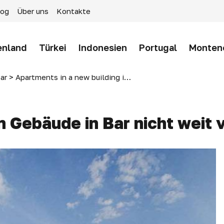
log
Über uns
Kontakte
enland
Türkei
Indonesien
Portugal
Monten
ar
>
Apartments in a new building in Bar not far from the sea
 Gebäude in Bar nicht weit 