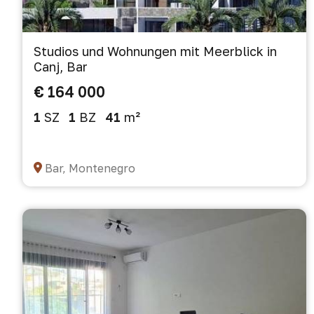
Studios und Wohnungen mit Meerblick in
Canj, Bar
€ 164 000
1
SZ
1
BZ
41
m²
Bar, Montenegro