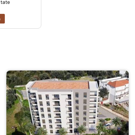
state
e