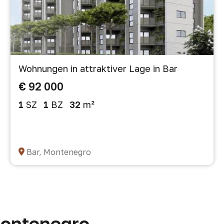
Wohnungen in attraktiver Lage in Bar
€ 92 000
1
SZ
1
BZ
32
m²
Bar, Montenegro
Montenegro