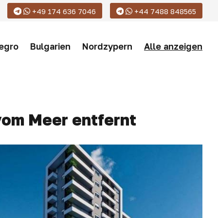
+49 174 636 7046
+44 7488 848565
egro
Bulgarien
Nordzypern
Alle anzeigen
vom Meer entfernt