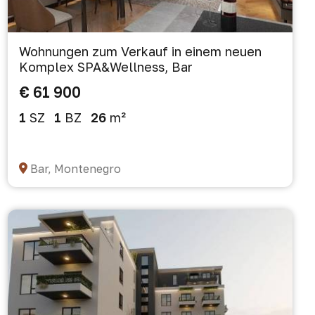
Wohnungen zum Verkauf in einem neuen
Komplex SPA&Wellness, Bar
€ 61 900
1
SZ
1
BZ
26
m²
Bar, Montenegro