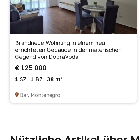
Brandneue Wohnung in einem neu
errichteten Gebäude in der malerischen
Gegend von DobraVoda
€ 125 000
1
SZ
1
BZ
38
m²
Bar, Montenegro
Nützliche Artikel über 