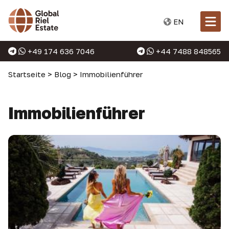
EN
+49 174 636 7046
+44 7488 848565
Startseite
>
Blog
>
Immobilienführer
Immobilienführer