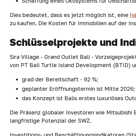
Schaffung eines Ökosystems für Geschäfts
Dies bedeutet, dass es jetzt möglich ist, eine
hä
zu kaufen. Die Kosten für Immobilien auf der Ins
Schlüsselprojekte und Ind
Sira Village - Grand Outlet Bali - Vorzeigeproj
von PT Bali Turtle Island Development (BTID) un
grad der Bereitschaft - 92 %;
geplanter Eröffnungstermin ist Mitte 2026;
das Konzept ist Balis erstes luxuriöses Ou
Die Präsenz globaler Investoren wie Mitsubishi 
langfristige Potenzial der SWZ.
Investitions- und Beschäftigungsindikatoren (St