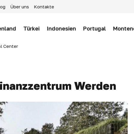
log
Über uns
Kontakte
enland
Türkei
Indonesien
Portugal
Monten
al Center
 Finanzzentrum Werden