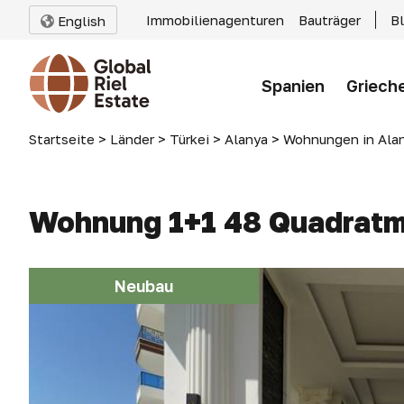
Immobilienagenturen
Bauträger
B
English
Spanien
Griech
Startseite
>
Länder
>
Türkei
>
Alanya
>
Wohnungen in Ala
Wohnung 1+1 48 Quadratmet
Neubau