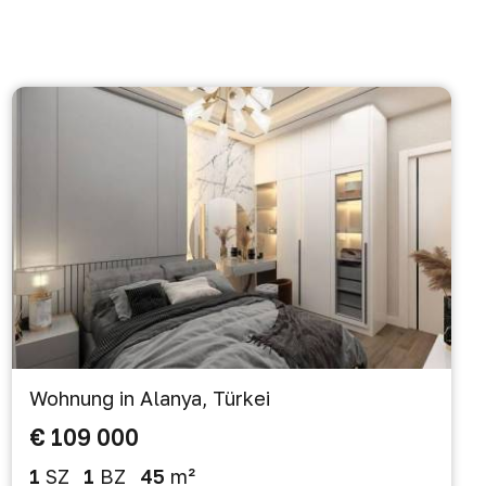
Wohnung in Alanya, Türkei
€ 109 000
1
SZ
1
BZ
45
m²