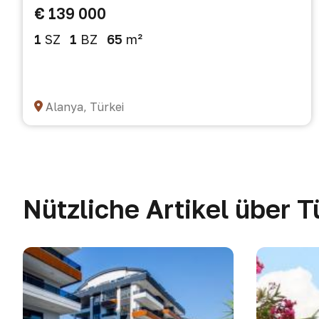
€ 139 000
1
SZ
1
BZ
65
m²
Alanya, Türkei
Nützliche Artikel über T