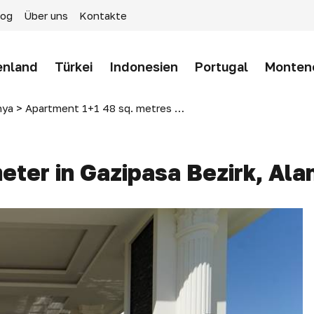
log
Über uns
Kontakte
enland
Türkei
Indonesien
Portugal
Monten
nya
>
Apartment 1+1 48 sq. metres in Gazipasa district, Alanya, Turkey
er in Gazipasa Bezirk, Alan