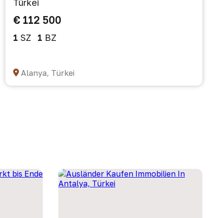
Türkei
€ 112 500
1
SZ
1
BZ
Alanya, Türkei