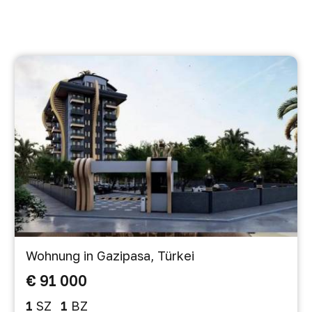
Wohnung in Gazipasa, Türkei
€ 91 000
1
SZ
1
BZ