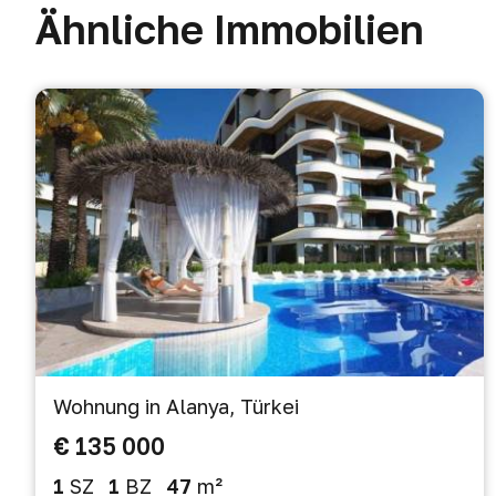
Ähnliche Immobilien
Wohnung in Alanya, Türkei
€ 135 000
1
SZ
1
BZ
47
m²