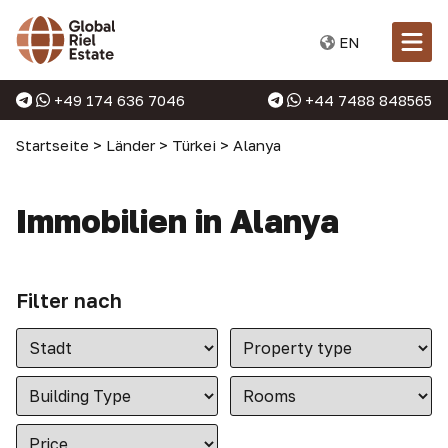
EN
+49 174 636 7046
+44 7488 848565
Startseite
>
Länder
>
Türkei
>
Alanya
Immobilien in Alanya
Filter nach