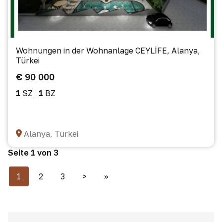
Wohnungen in der Wohnanlage CEYLİFE, Alanya,
Türkei
€ 90 000
1
SZ
1
BZ
Alanya, Türkei
Seite 1 von 3
1
2
3
>
>>