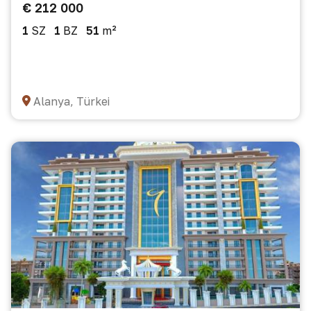
€ 212 000
1
SZ
1
BZ
51
m²
Alanya, Türkei