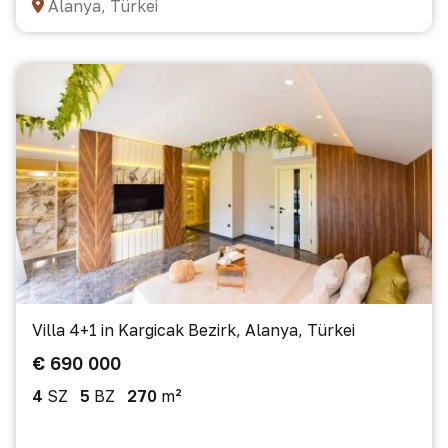
Alanya, Türkei
Villa 4+1 in Kargicak Bezirk, Alanya, Türkei
€ 690 000
4
SZ
5
BZ
270
m²