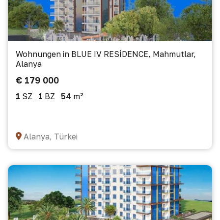
Wohnungen in BLUE IV RESİDENCE, Mahmutlar,
Alanya
€ 179 000
1
SZ
1
BZ
54
m²
Alanya, Türkei