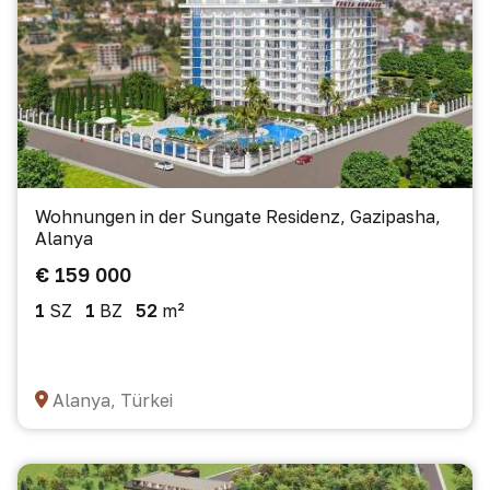
Wohnungen in der Sungate Residenz, Gazipasha,
Alanya
€ 159 000
1
SZ
1
BZ
52
m²
Alanya, Türkei