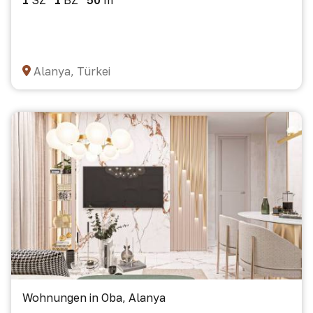
1
SZ
1
BZ
50
m²
Alanya, Türkei
Wohnungen in Oba, Alanya