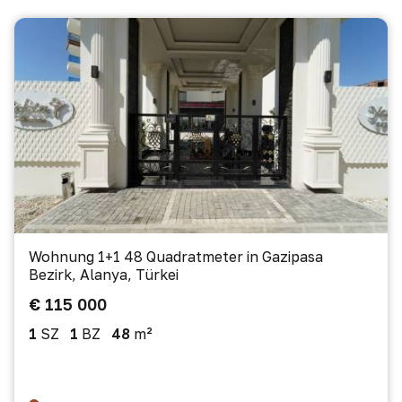
Wohnung 1+1 48 Quadratmeter in Gazipasa
Bezirk, Alanya, Türkei
€ 115 000
1
SZ
1
BZ
48
m²