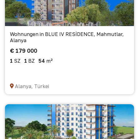
Wohnungen in BLUE IV RESİDENCE, Mahmutlar,
Alanya
€ 179 000
1
SZ
1
BZ
54
m²
Alanya, Türkei