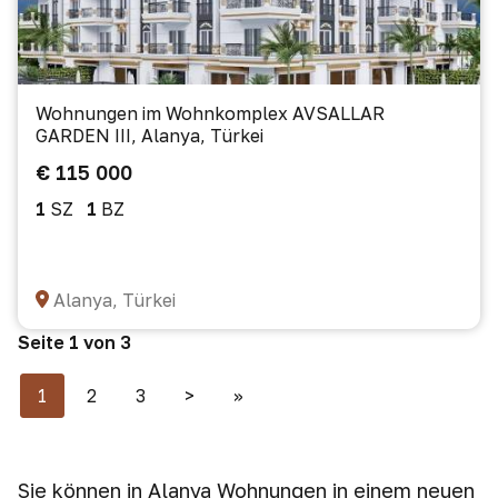
Wohnungen im Wohnkomplex AVSALLAR
GARDEN III, Alanya, Türkei
€ 115 000
1
SZ
1
BZ
Alanya, Türkei
Seite 1 von 3
1
2
3
>
>>
Sie können in Alanya Wohnungen in einem neuen