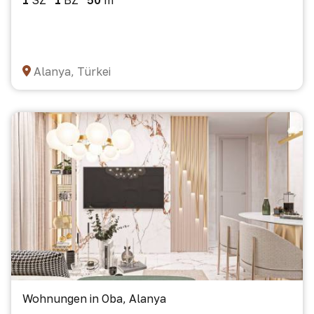
1
SZ
1
BZ
50
m²
Alanya, Türkei
Wohnungen in Oba, Alanya