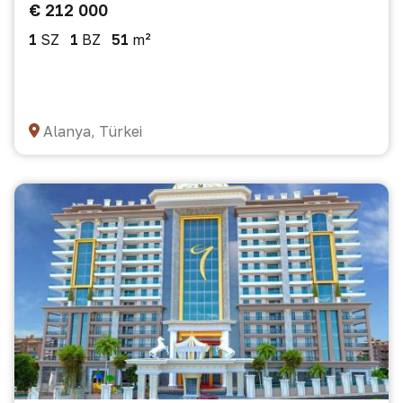
€ 212 000
1
SZ
1
BZ
51
m²
Alanya, Türkei