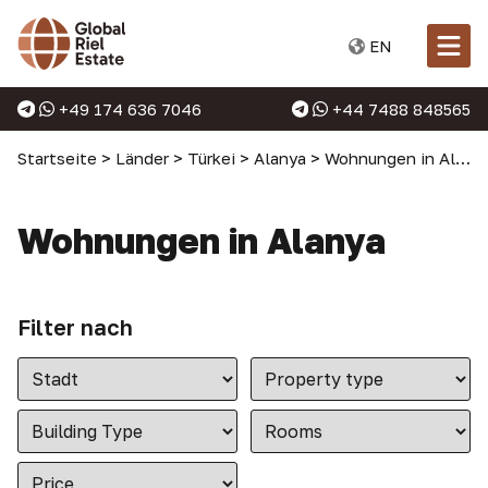
EN
+49 174 636 7046
+44 7488 848565
Startseite
>
Länder
>
Türkei
>
Alanya
>
Wohnungen in Alanya
Wohnungen in Alanya
Filter nach