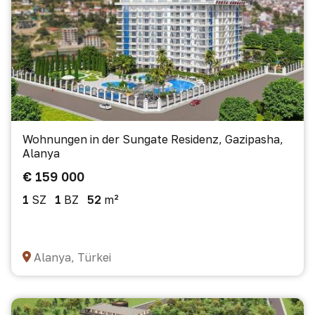
Wohnungen in der Sungate Residenz, Gazipasha,
Alanya
€ 159 000
1
SZ
1
BZ
52
m²
Alanya, Türkei