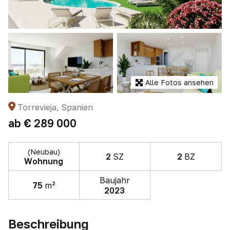
Alle Fotos ansehen
Torrevieja, Spanien
ab
€ 289 000
(Neubau)
2
SZ
2
BZ
Wohnung
Baujahr
75
m²
2023
Beschreibung