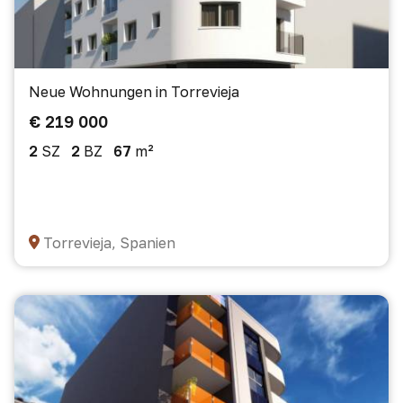
Neue Wohnungen in Torrevieja
€ 219 000
2
SZ
2
BZ
67
m²
Torrevieja, Spanien