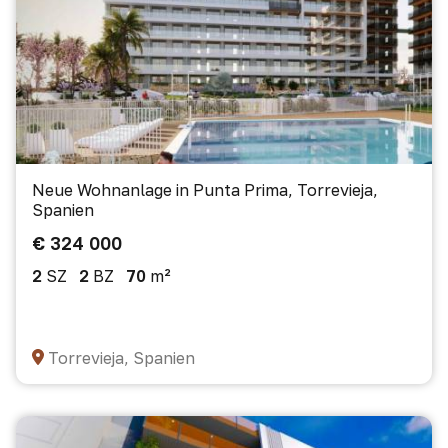
Neue Wohnanlage in Punta Prima, Torrevieja,
Spanien
€ 324 000
2
SZ
2
BZ
70
m²
Torrevieja, Spanien