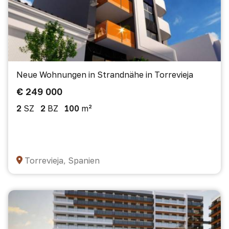
Neue Wohnungen in Strandnähe in Torrevieja
€ 249 000
2
SZ
2
BZ
100
m²
Torrevieja, Spanien