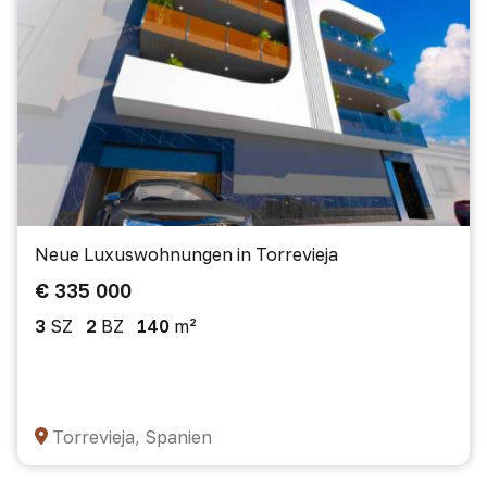
Neue Luxuswohnungen in Torrevieja
€ 335 000
3
SZ
2
BZ
140
m²
Torrevieja, Spanien