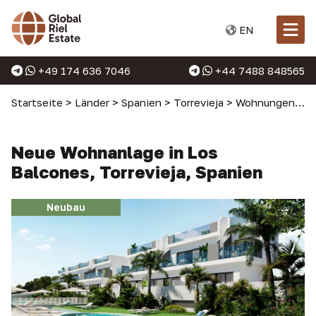
EN
+49 174 636 7046
+44 7488 848565
Startseite
>
Länder
>
Spanien
>
Torrevieja
>
Wohnungen in Torrevieja
Neue Wohnanlage in Los
Balcones, Torrevieja, Spanien
Neubau