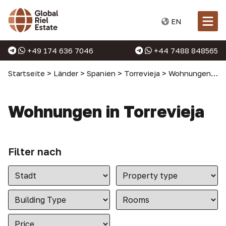
EN
+49 174 636 7046
+44 7488 848565
Startseite
>
Länder
>
Spanien
>
Torrevieja
>
Wohnungen in Torrevieja
Wohnungen in Torrevieja
Filter nach