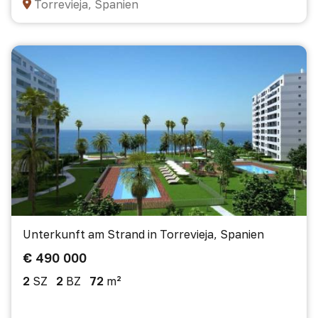
Torrevieja, Spanien
Unterkunft am Strand in Torrevieja, Spanien
€ 490 000
2
SZ
2
BZ
72
m²