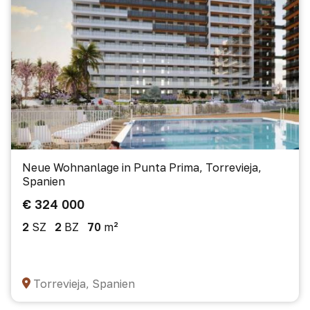
Neue Wohnanlage in Punta Prima, Torrevieja,
Spanien
€ 324 000
2
SZ
2
BZ
70
m²
Torrevieja, Spanien