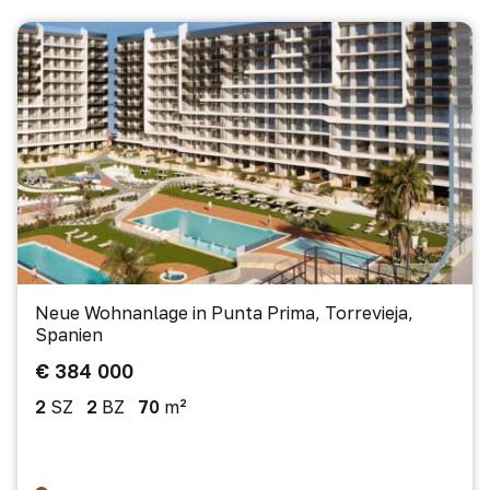
Neue Wohnanlage in Punta Prima, Torrevieja,
Spanien
€ 384 000
2
SZ
2
BZ
70
m²