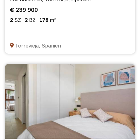
€ 239 900
2
SZ
2
BZ
178
m²
Torrevieja, Spanien