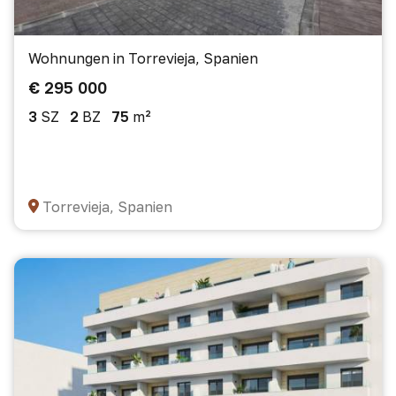
Wohnungen in Torrevieja, Spanien
€ 295 000
3
SZ
2
BZ
75
m²
Torrevieja, Spanien