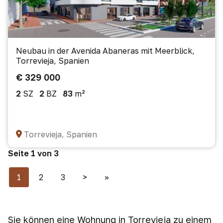
Neubau in der Avenida Abaneras mit Meerblick,
Torrevieja, Spanien
€ 329 000
2
SZ
2
BZ
83
m²
Torrevieja, Spanien
Seite 1 von 3
1
2
3
>
>>
Sie können eine Wohnung in Torrevieja zu einem