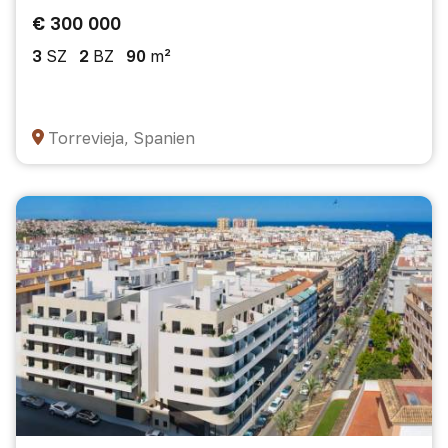
€ 300 000
3
SZ
2
BZ
90
m²
Torrevieja, Spanien