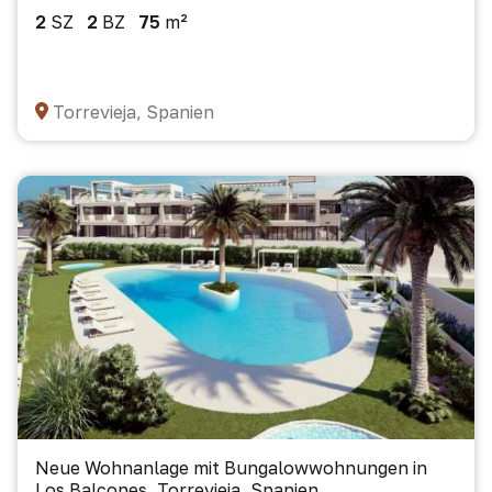
2
SZ
2
BZ
75
m²
Torrevieja, Spanien
Neue Wohnanlage mit Bungalowwohnungen in
Los Balcones, Torrevieja, Spanien