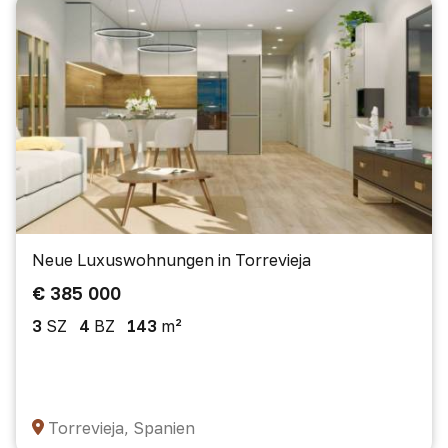
Neue Luxuswohnungen in Torrevieja
€ 385 000
3
SZ
4
BZ
143
m²
Torrevieja, Spanien