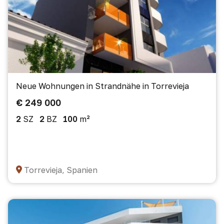
Neue Wohnungen in Strandnähe in Torrevieja
€ 249 000
2
SZ
2
BZ
100
m²
Torrevieja, Spanien