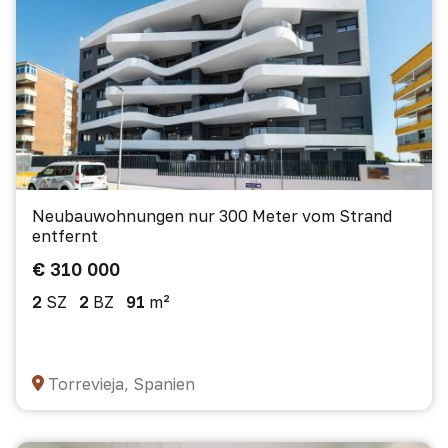
Neubauwohnungen nur 300 Meter vom Strand
entfernt
€ 310 000
2
SZ
2
BZ
91
m²
Torrevieja, Spanien