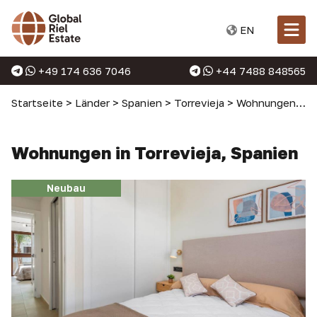
EN
+49 174 636 7046
+44 7488 848565
Startseite
>
Länder
>
Spanien
>
Torrevieja
>
Wohnungen in Torrevieja
Wohnungen in Torrevieja, Spanien
Neubau