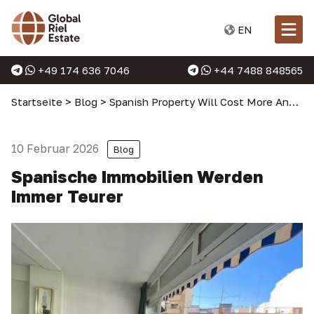
EN
+49 174 636 7046
+44 7488 848565
Startseite
>
Blog
>
Spanish Property Will Cost More And More
10 Februar 2026
Blog
Spanische Immobilien Werden
Immer Teurer