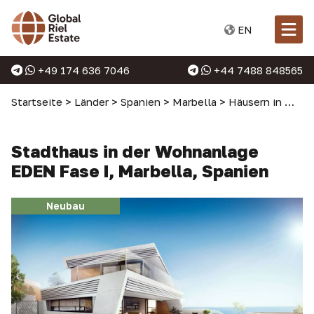
EN
+49 174 636 7046
+44 7488 848565
Startseite
>
Länder
>
Spanien
>
Marbella
>
Häusern in Marbella
Stadthaus in der Wohnanlage
EDEN Fase I, Marbella, Spanien
Neubau