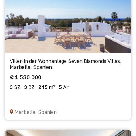
Villen in der Wohnanlage Seven Diamonds Villas,
Marbella, Spanien
€ 1 530 000
3
SZ
3
BZ
245
m²
5
Ar
Marbella, Spanien