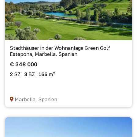
Stadthäuser in der Wohnanlage Green Golf
Estepona, Marbella, Spanien
€ 348 000
2
SZ
3
BZ
166
m²
Marbella, Spanien