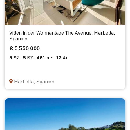
Villen in der Wohnanlage The Avenue, Marbella,
Spanien
€ 5 550 000
5
SZ
5
BZ
461
m²
12
Ar
Marbella, Spanien