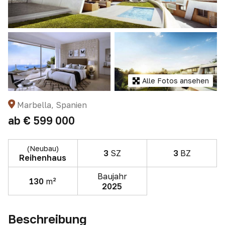
Alle Fotos ansehen
Marbella, Spanien
ab
€ 599 000
(Neubau)
3
SZ
3
BZ
Reihenhaus
Baujahr
130
m²
2025
Beschreibung