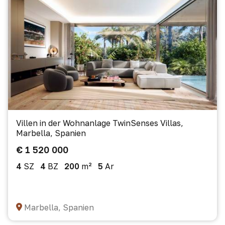
Villen in der Wohnanlage TwinSenses Villas,
Marbella, Spanien
€ 1 520 000
4
SZ
4
BZ
200
m²
5
Ar
Marbella, Spanien