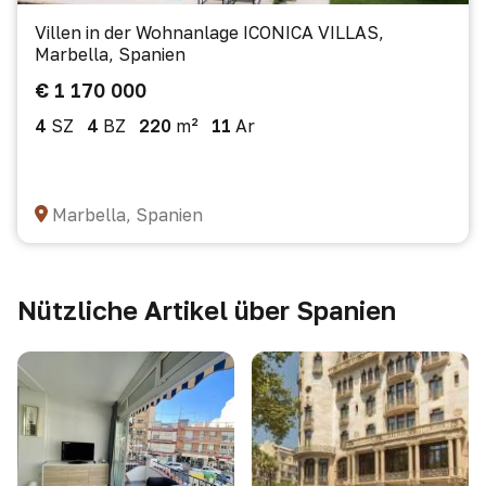
Villen in der Wohnanlage ICONICA VILLAS,
Marbella, Spanien
€ 1 170 000
4
SZ
4
BZ
220
m²
11
Ar
Marbella, Spanien
Nützliche Artikel über Spanien