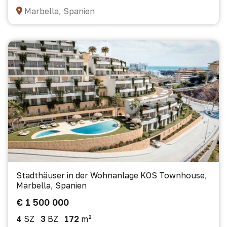
Marbella, Spanien
Stadthäuser in der Wohnanlage KOS Townhouse,
Marbella, Spanien
€ 1 500 000
4
SZ
3
BZ
172
m²