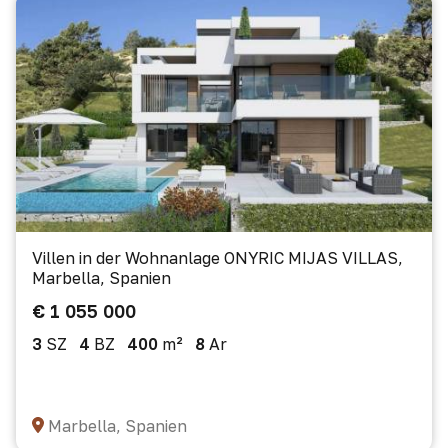
Villen in der Wohnanlage ONYRIC MIJAS VILLAS,
Marbella, Spanien
€ 1 055 000
3
SZ
4
BZ
400
m²
8
Ar
Marbella, Spanien