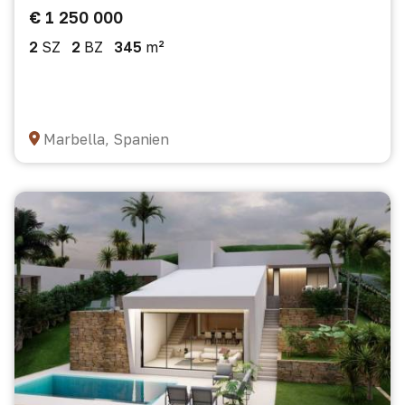
€ 1 250 000
2
SZ
2
BZ
345
m²
Marbella, Spanien