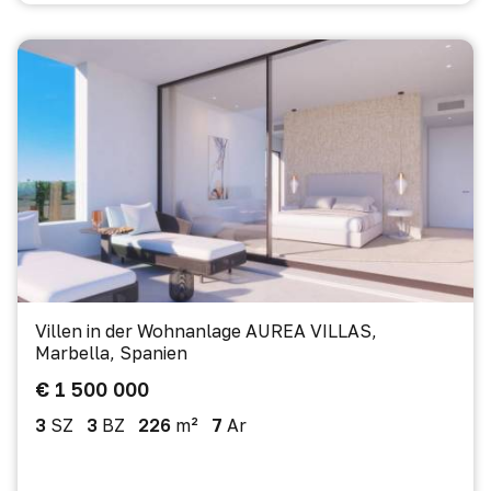
Villen in der Wohnanlage AUREA VILLAS,
Marbella, Spanien
€ 1 500 000
3
SZ
3
BZ
226
m²
7
Ar