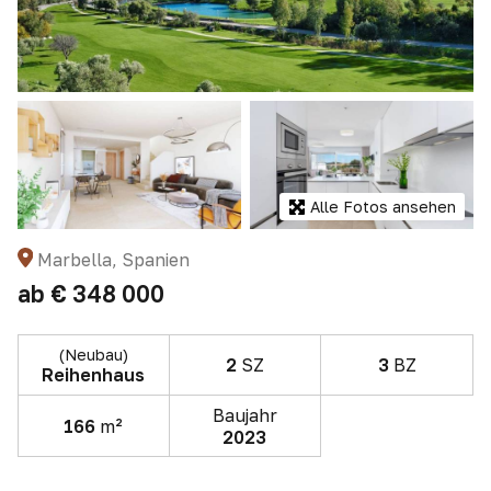
Alle Fotos ansehen
Marbella, Spanien
ab
€ 348 000
(Neubau)
2
SZ
3
BZ
Reihenhaus
Baujahr
166
m²
2023