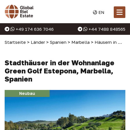
EN
+49 174 636 7046
+44 7488 848565
Startseite
>
Länder
>
Spanien
>
Marbella
>
Häusern in Marbella
Stadthäuser in der Wohnanlage
Green Golf Estepona, Marbella,
Spanien
Neubau