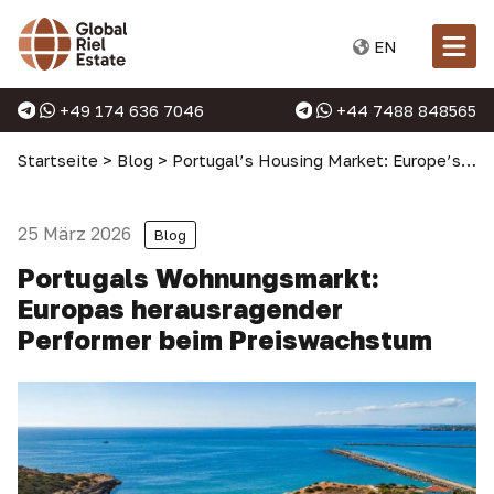
EN
+49 174 636 7046
+44 7488 848565
Startseite
>
Blog
>
Portugal’s Housing Market: Europe’s Standout Performer in Price Growth
25 März 2026
Blog
Portugals Wohnungsmarkt:
Europas herausragender
Performer beim Preiswachstum