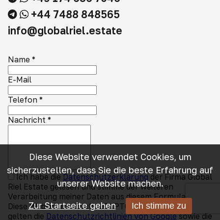
+44 7488 848565
info@globalriel.estate
Name
*
E-Mail
Telefon
*
Nachricht
*
Diese Website verwendet Cookies, um
sicherzustellen, dass Sie die beste Erfahrung auf
Ich habe die
Datenschutzerklärung
der Firma Global
unserer Website machen.
Riel Estate gelesen und stimme der weiteren
Verarbeitung meiner Daten aus diesem Formular zu.
Zur Startseite gehen
Ich stimme zu
Diese Website ist durch reCAPTCHA geschützt und es
gelten die
Datenschutzrichtlinien von Google
sowie die