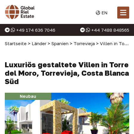
EN
+49 174 636 7046
+44 7488 848565
Startseite
>
Länder
>
Spanien
>
Torrevieja
>
Villen in Torrevieja
Luxuriös gestaltete Villen in Torre
del Moro, Torrevieja, Costa Blanca
Süd
Neubau