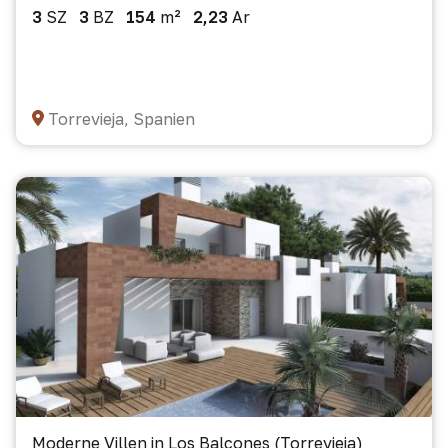
3
SZ
3
BZ
154
m²
2,23
Ar
Torrevieja, Spanien
Moderne Villen in Los Balcones (Torrevieja)