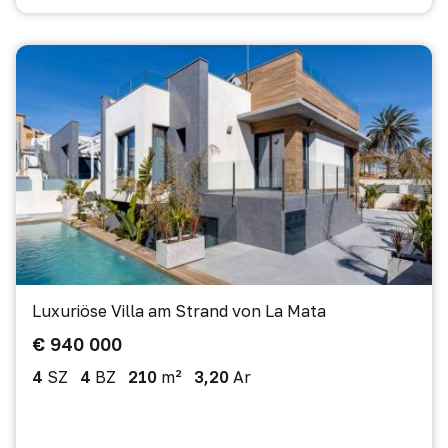
Luxuriöse Villa am Strand von La Mata
€ 940 000
4
SZ
4
BZ
210
m²
3,20
Ar