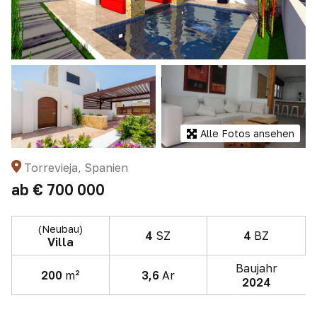
Alle Fotos ansehen
Torrevieja, Spanien
ab
€ 700 000
(Neubau)
4
SZ
4
BZ
Villa
Baujahr
200
m²
3,6
Ar
2024