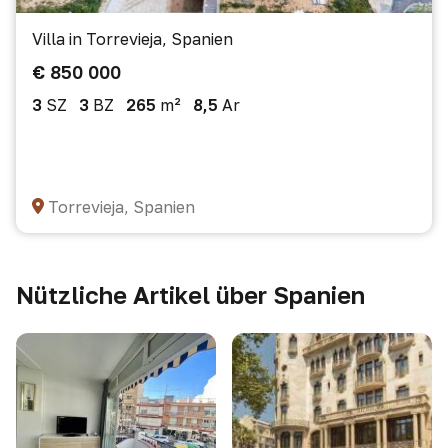
Villa in Torrevieja, Spanien
€ 850 000
3
SZ
3
BZ
265
m²
8,5
Ar
Torrevieja, Spanien
Nützliche Artikel über Spanien