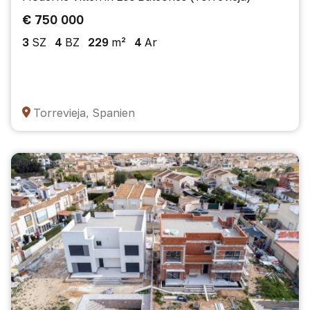
€ 750 000
3
SZ
4
BZ
229
m²
4
Ar
Torrevieja, Spanien