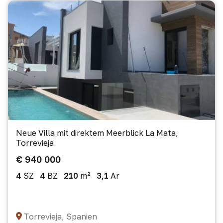
Neue Villa mit direktem Meerblick La Mata,
Torrevieja
€ 940 000
4
SZ
4
BZ
210
m²
3,1
Ar
Torrevieja, Spanien