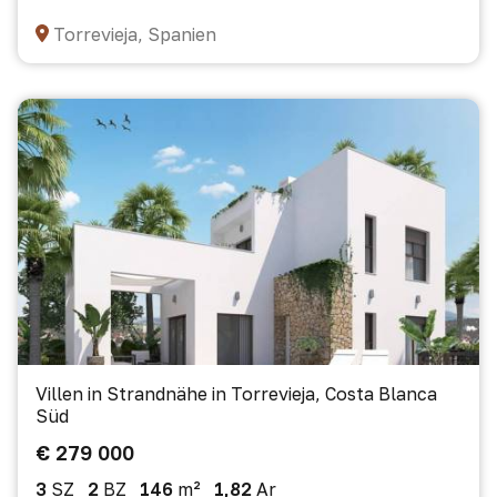
Torrevieja, Spanien
Villen in Strandnähe in Torrevieja, Costa Blanca
Süd
€ 279 000
3
SZ
2
BZ
146
m²
1,82
Ar