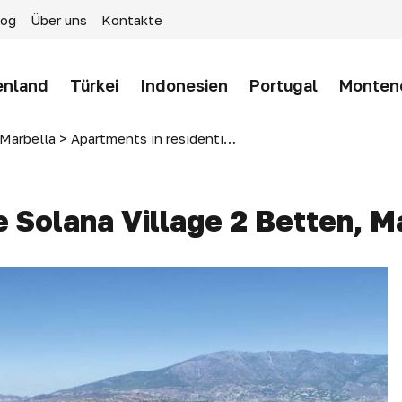
log
Über uns
Kontakte
enland
Türkei
Indonesien
Portugal
Monten
Marbella
>
Apartments in residential complex Solana Village 2 beds, Marbella, Spain
Solana Village 2 Betten, Ma