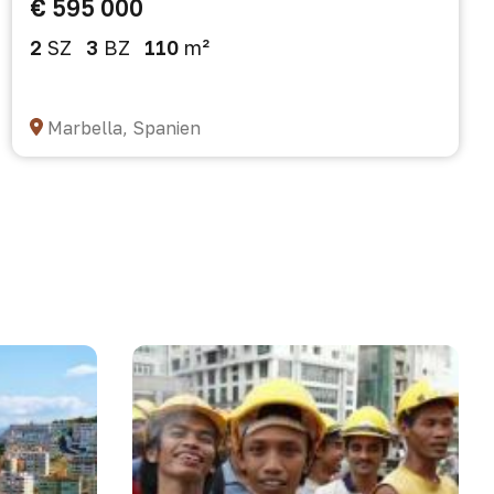
€ 595 000
2
SZ
3
BZ
110
m²
Marbella, Spanien