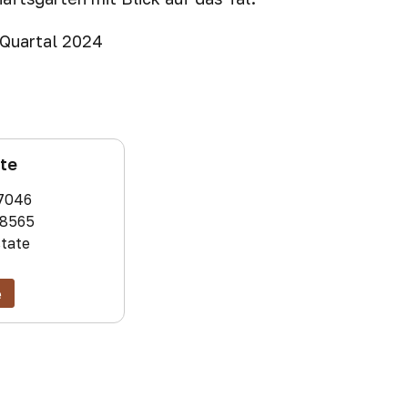
s Quartal 2024
ate
7046
8565
state
e