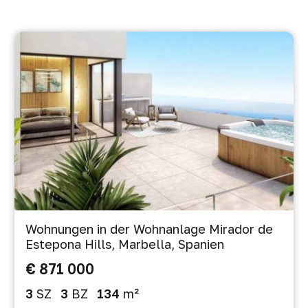
Wohnungen in der Wohnanlage Mirador de
Estepona Hills, Marbella, Spanien
€ 871 000
3
SZ
3
BZ
134
m²