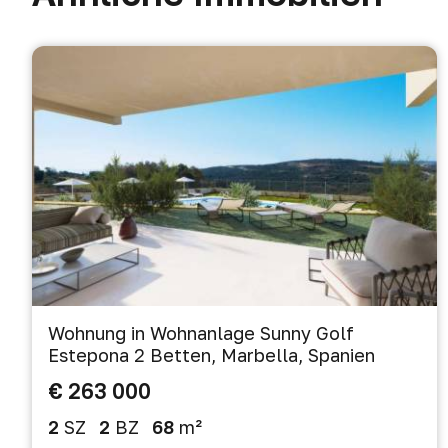
Wohnung in Wohnanlage Sunny Golf
Estepona 2 Betten, Marbella, Spanien
€ 263 000
2
SZ
2
BZ
68
m²