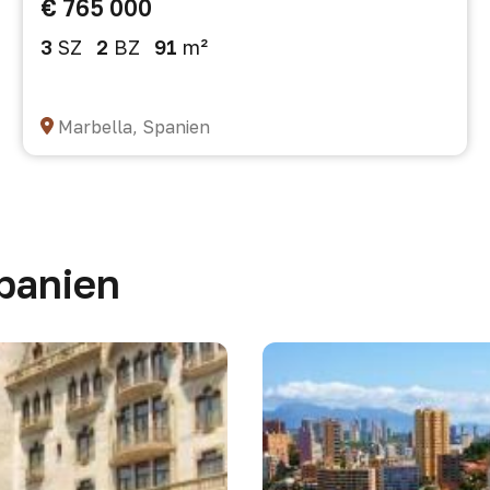
€ 765 000
3
SZ
2
BZ
91
m²
Marbella, Spanien
Spanien