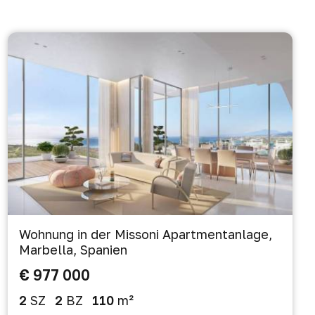
Wohnung in der Missoni Apartmentanlage,
Marbella, Spanien
€ 977 000
2
SZ
2
BZ
110
m²