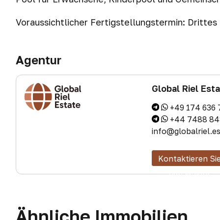
Voraussichtlicher Fertigstellungstermin: Dritte
Agentur
Global Riel Est
+49 174 636 
+44 7488 84
info@globalriel.e
Kontaktieren Si
den Makler
Ähnliche Immobilien