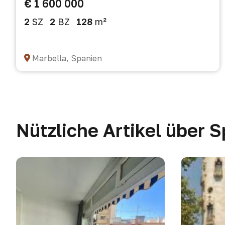
€ 1 600 000
2
SZ
2
BZ
128
m²
Marbella, Spanien
Nützliche Artikel über 