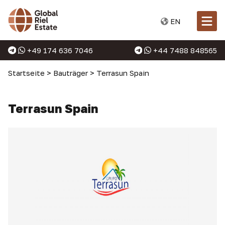
EN
+49 174 636 7046
+44 7488 848565
Startseite
>
Bauträger
>
Terrasun Spain
Terrasun Spain