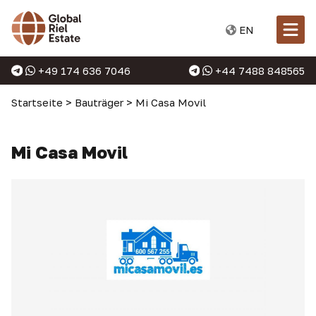
EN
+49 174 636 7046
+44 7488 848565
Startseite
>
Bauträger
>
Mi Casa Movil
Mi Casa Movil