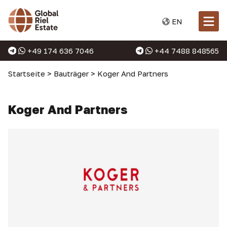
EN
+49 174 636 7046
+44 7488 848565
Startseite
>
Bauträger
>
Koger And Partners
Koger And Partners