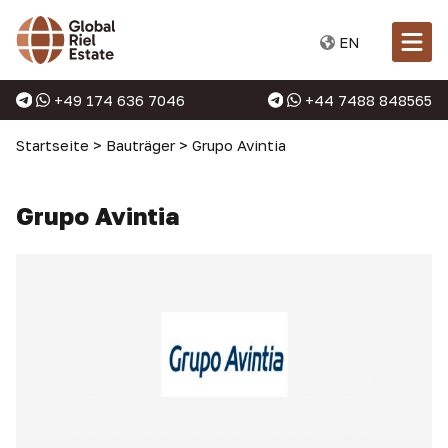
EN
+49 174 636 7046
+44 7488 848565
Startseite
>
Bauträger
>
Grupo Avintia
Grupo Avintia