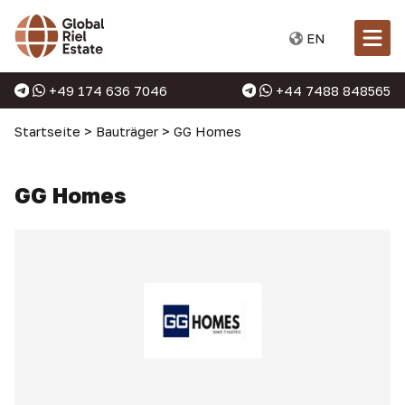
EN
+49 174 636 7046
+44 7488 848565
Startseite
>
Bauträger
>
GG Homes
GG Homes