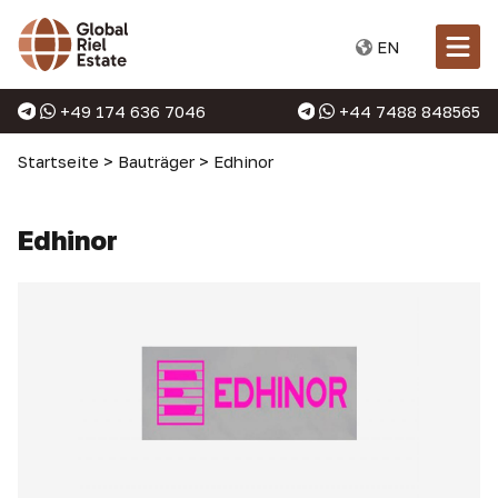
EN
+49 174 636 7046
+44 7488 848565
Startseite
>
Bauträger
>
Edhinor
Edhinor