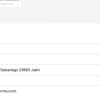
7 Sabariego 23685 Jaén
orms.com