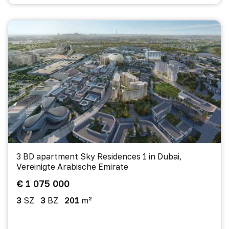
3 BD apartment Sky Residences 1 in Dubai,
Vereinigte Arabische Emirate
€ 1 075 000
3
SZ
3
BZ
201
m²