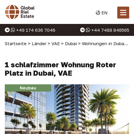
EN
+49 174 636 7046
+44 7488 848565
Startseite
>
Länder
>
VAE
>
Dubai
>
Wohnungen in Dubai
>
1
1 schlafzimmer Wohnung Roter
Platz in Dubai, VAE
Neubau