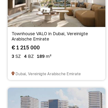
Townhouse VALO in Dubai, Vereinigte
Arabische Emirate
€ 1 215 000
3
SZ
4
BZ
189
m²
Dubai, Vereinigte Arabische Emirate