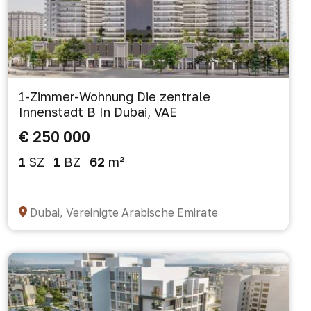
1-Zimmer-Wohnung Die zentrale
Innenstadt B In Dubai, VAE
€ 250 000
1
SZ
1
BZ
62
m²
Dubai, Vereinigte Arabische Emirate