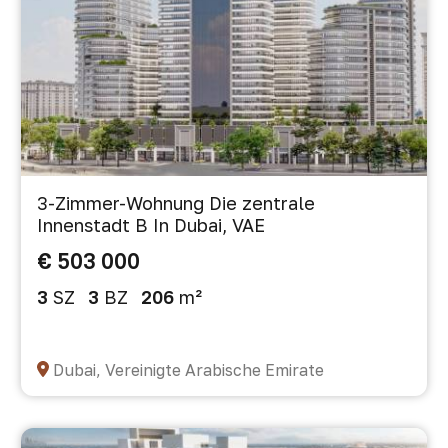
3-Zimmer-Wohnung Die zentrale
Innenstadt B In Dubai, VAE
€ 503 000
3
SZ
3
BZ
206
m²
Dubai, Vereinigte Arabische Emirate