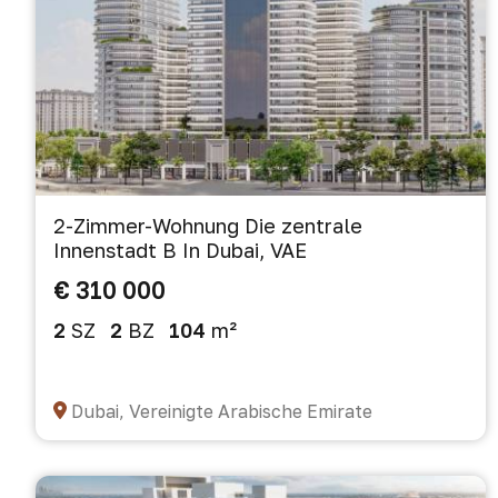
2-Zimmer-Wohnung Die zentrale
Innenstadt B In Dubai, VAE
€ 310 000
2
SZ
2
BZ
104
m²
Dubai, Vereinigte Arabische Emirate