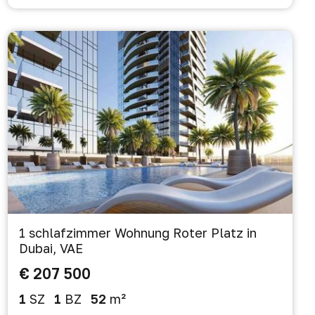
1 schlafzimmer Wohnung Roter Platz in
Dubai, VAE
€ 207 500
1
SZ
1
BZ
52
m²