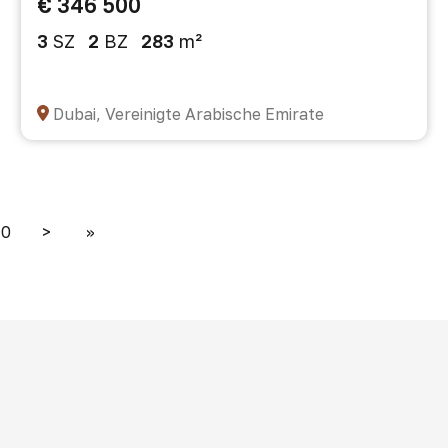
€ 346 500
3
SZ
2
BZ
283
m²
Dubai, Vereinigte Arabische Emirate
10
>
>>