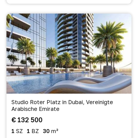
Studio Roter Platz in Dubai, Vereinigte
Arabische Emirate
€ 132 500
1
SZ
1
BZ
30
m²