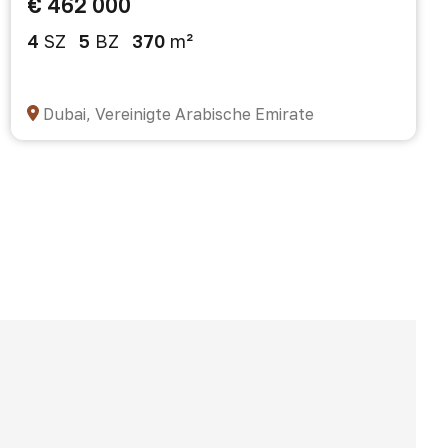
€ 462 000
4
SZ
5
BZ
370
m²
Dubai, Vereinigte Arabische Emirate