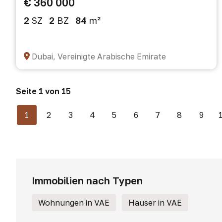
€ 360 000
2
SZ
2
BZ
84
m²
Dubai, Vereinigte Arabische Emirate
Seite 1 von 15
1
2
3
4
5
6
7
8
9
Immobilien nach Typen
Wohnungen in VAE
Häuser in VAE