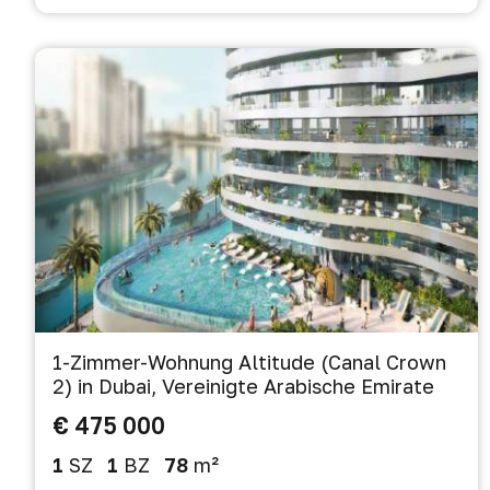
1-Zimmer-Wohnung Altitude (Canal Crown
2) in Dubai, Vereinigte Arabische Emirate
€ 475 000
1
SZ
1
BZ
78
m²