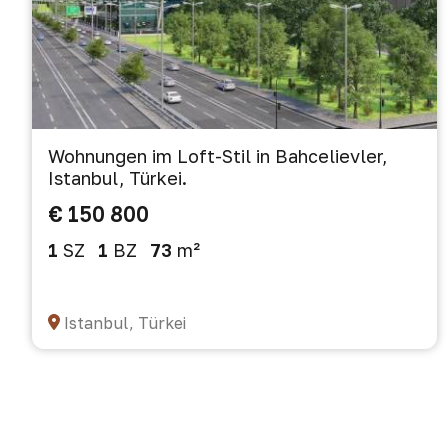
Wohnungen im Loft-Stil in Bahcelievler,
Istanbul, Türkei.
€ 150 800
1
SZ
1
BZ
73
m²
Istanbul, Türkei