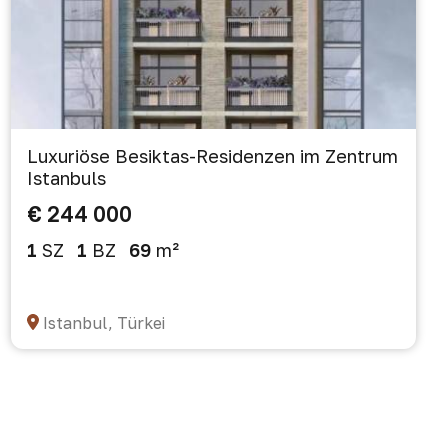
Luxuriöse Besiktas-Residenzen im Zentrum
Istanbuls
€ 244 000
1
SZ
1
BZ
69
m²
Istanbul, Türkei