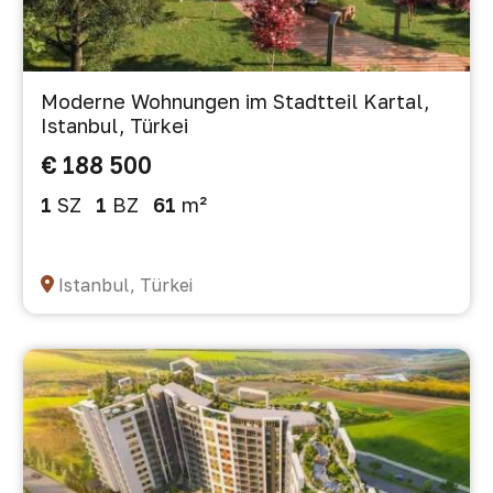
Moderne Wohnungen im Stadtteil Kartal,
Istanbul, Türkei
€ 188 500
1
SZ
1
BZ
61
m²
Istanbul, Türkei