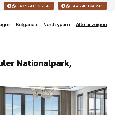
+49 174 636 7046
+44 7488 848565
egro
Bulgarien
Nordzypern
Alle anzeigen
ler Nationalpark,