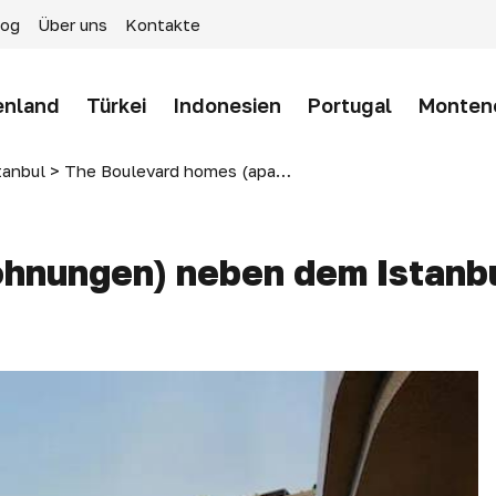
log
Über uns
Kontakte
enland
Türkei
Indonesien
Portugal
Monten
tanbul
>
The Boulevard homes (apartments) next to Istanbul National Park, Istanbul
hnungen) neben dem Istanbu