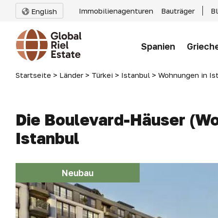
Immobilienagenturen
Bauträger
B
English
Spanien
Griech
Startseite
>
Länder
>
Türkei
>
Istanbul
>
Wohnungen in Is
Die Boulevard-Häuser (Wo
Istanbul
Neubau