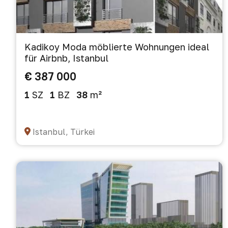
Kadikoy Moda möblierte Wohnungen ideal
für Airbnb, Istanbul
€ 387 000
1
SZ
1
BZ
38
m²
Istanbul, Türkei