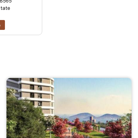
8565
state
e