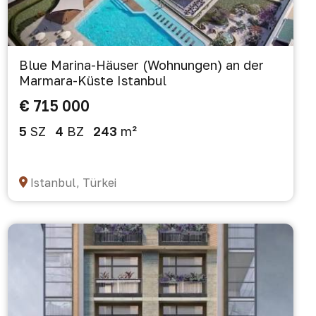
Blue Marina-Häuser (Wohnungen) an der
Marmara-Küste Istanbul
€ 715 000
5
SZ
4
BZ
243
m²
Istanbul, Türkei