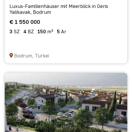
Luxus-Familienhäuser mit Meerblick in Geris
Yalikavak, Bodrum
€ 1 550 000
3
SZ
4
BZ
150
m²
5
Ar
Bodrum, Türkei