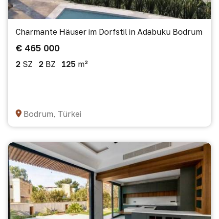
Charmante Häuser im Dorfstil in Adabuku Bodrum
€ 465 000
2
SZ
2
BZ
125
m²
Bodrum, Türkei