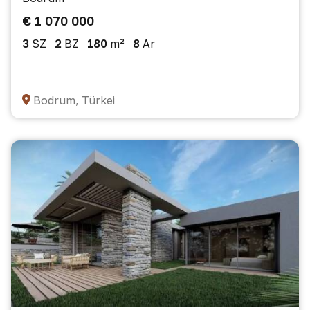
€ 1 070 000
3
SZ
2
BZ
180
m²
8
Ar
Bodrum, Türkei