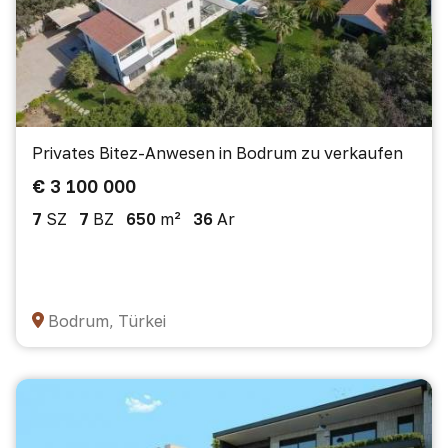
Privates Bitez-Anwesen in Bodrum zu verkaufen
€ 3 100 000
7
SZ
7
BZ
650
m²
36
Ar
Bodrum, Türkei