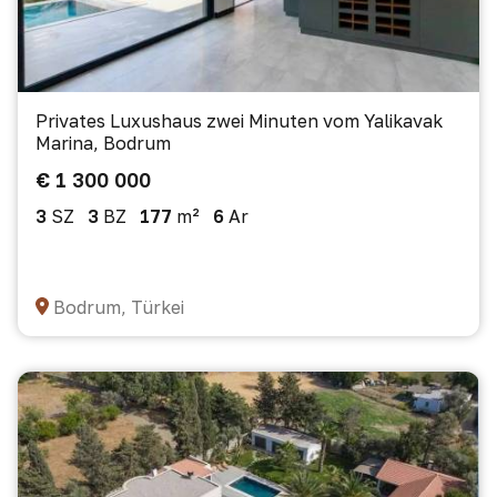
Privates Luxushaus zwei Minuten vom Yalikavak
Marina, Bodrum
€ 1 300 000
3
SZ
3
BZ
177
m²
6
Ar
Bodrum, Türkei