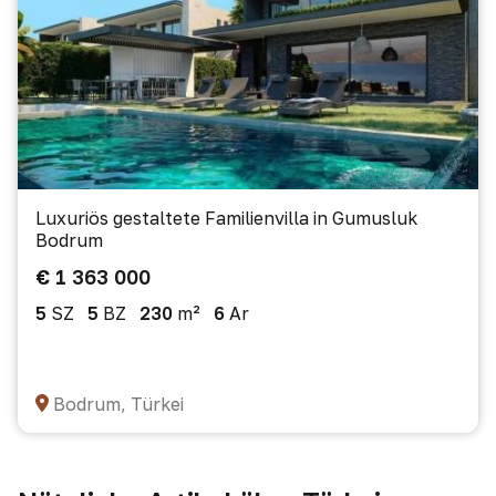
Luxuriös gestaltete Familienvilla in Gumusluk
Bodrum
€ 1 363 000
5
SZ
5
BZ
230
m²
6
Ar
Bodrum, Türkei