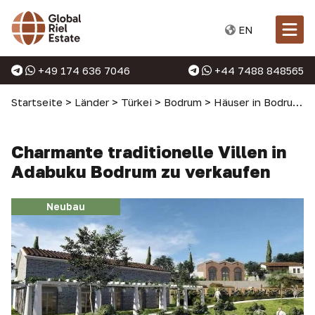
EN
+49 174 636 7046
+44 7488 848565
Startseite
>
Länder
>
Türkei
>
Bodrum
>
Häuser in Bodrum
>
Charmante traditionelle Villen in
Adabuku Bodrum zu verkaufen
Neubau