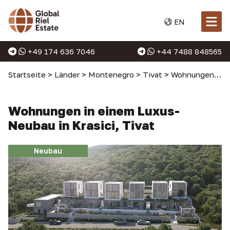
EN
+49 174 636 7046
+44 7488 848565
Startseite
>
Länder
>
Montenegro
>
Tivat
>
Wohnungen in Tivat
Wohnungen in einem Luxus-
Neubau in Krasici, Tivat
Neubau