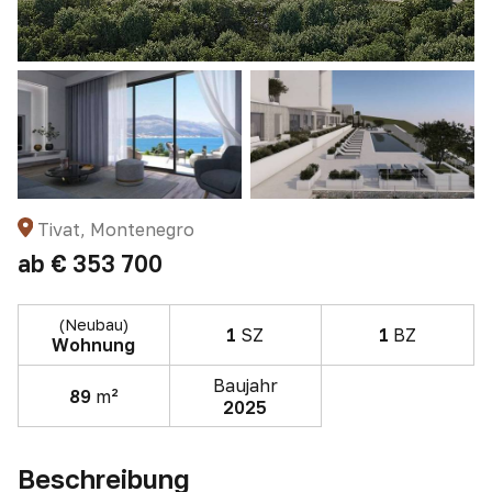
Tivat, Montenegro
ab
€ 353 700
(Neubau)
1
SZ
1
BZ
Wohnung
Baujahr
89
m²
2025
Beschreibung