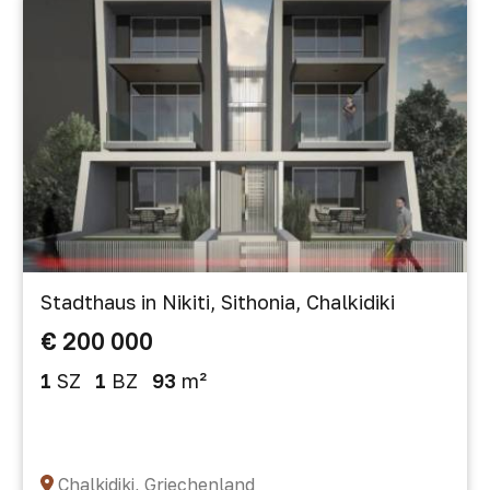
Stadthaus in Nikiti, Sithonia, Chalkidiki
€ 200 000
1
SZ
1
BZ
93
m²
Chalkidiki, Griechenland