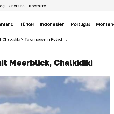
log
Über uns
Kontakte
enland
Türkei
Indonesien
Portugal
Monten
f Chalkidiki
>
Townhouse in Polychrono with sea view, Halkidiki
t Meerblick, Chalkidiki