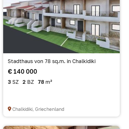
Stadthaus von 78 sq.m. in Chalkidiki
€ 140 000
3
SZ
2
BZ
78
m²
Chalkidiki, Griechenland