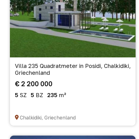
Villa 235 Quadratmeter in Posidi, Chalkidiki,
Griechenland
€ 2 200 000
5
SZ
5
BZ
235
m²
Chalkidiki, Griechenland