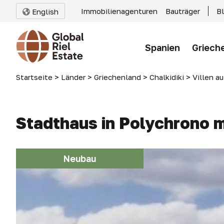
Immobilienagenturen
Bauträger
B
English
Spanien
Griech
Startseite
>
Länder
>
Griechenland
>
Chalkidiki
>
Villen au
Stadthaus in Polychrono mi
Neubau