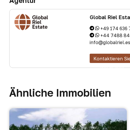
Agentur
Global Riel Est
+49 174 636 
+44 7488 84
info@globalriel.e
Kontaktieren Si
den Makler
Ähnliche Immobilien