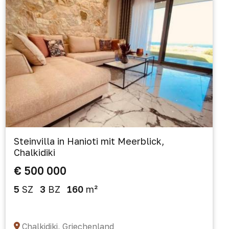
Steinvilla in Hanioti mit Meerblick,
Chalkidiki
€ 500 000
5
SZ
3
BZ
160
m²
Chalkidiki, Griechenland