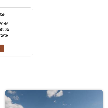
ate
7046
8565
state
e