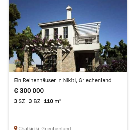
Ein Reihenhäuser in Nikiti, Griechenland
€ 300 000
3
SZ
3
BZ
110
m²
Chalkidiki, Griechenland