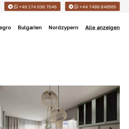
+49 174 636 7046
+44 7488 848565
egro
Bulgarien
Nordzypern
Alle anzeigen