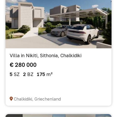
Villa in Nikiti, Sithonia, Chalkidiki
€ 280 000
5
SZ
2
BZ
175
m²
Chalkidiki, Griechenland