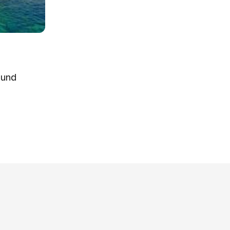
:
 und
4