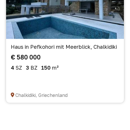
Haus in Pefkohori mit Meerblick, Chalkidiki
€ 580 000
4
SZ
3
BZ
150
m²
Chalkidiki, Griechenland