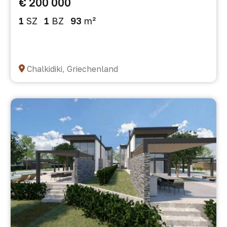
€ 200 000
1
SZ
1
BZ
93
m²
Chalkidiki, Griechenland