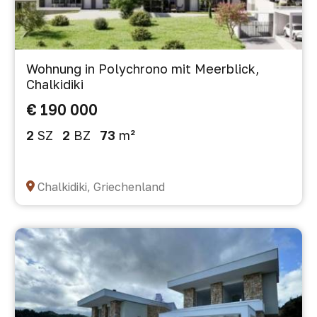
Wohnung in Polychrono mit Meerblick,
Chalkidiki
€ 190 000
2
SZ
2
BZ
73
m²
Chalkidiki, Griechenland