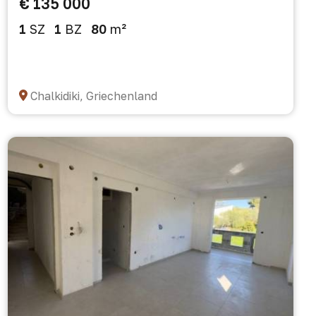
€ 135 000
1
SZ
1
BZ
80
m²
Chalkidiki, Griechenland