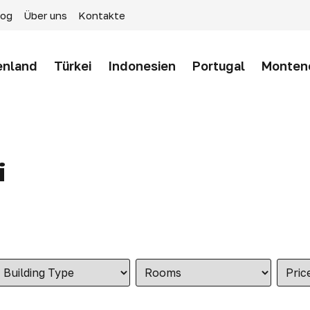
log
Über uns
Kontakte
enland
Türkei
Indonesien
Portugal
Monten
i