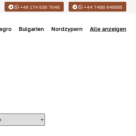
+49 174 636 7046
+44 7488 848565
egro
Bulgarien
Nordzypern
Alle anzeigen