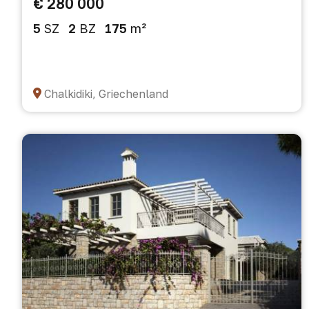
€ 280 000
5
SZ
2
BZ
175
m²
Chalkidiki, Griechenland