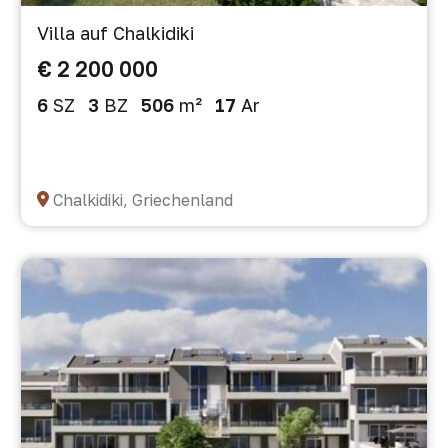
Villa auf Chalkidiki
€ 2 200 000
6
SZ
3
BZ
506
m²
17
Ar
Chalkidiki, Griechenland