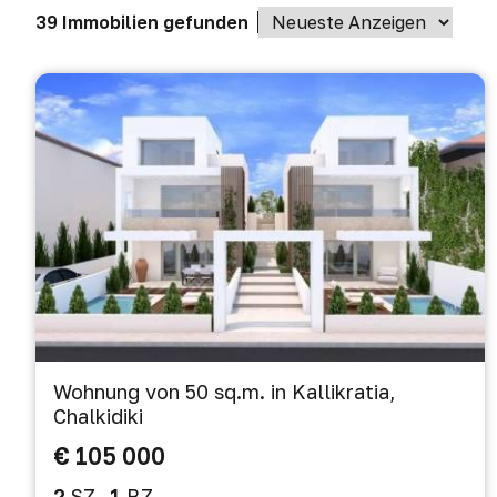
39 Immobilien gefunden
Wohnung von 50 sq.m. in Kallikratia,
Chalkidiki
€ 105 000
2
SZ
1
BZ