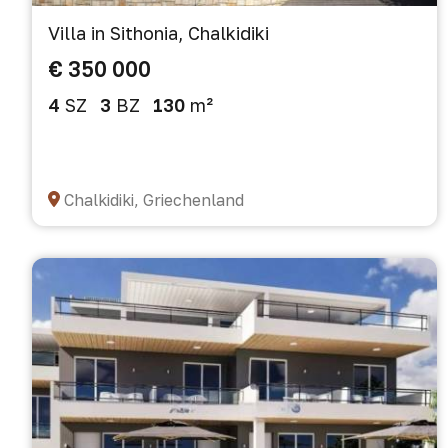
Villa in Sithonia, Chalkidiki
€ 350 000
4
SZ
3
BZ
130
m²
Chalkidiki, Griechenland