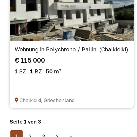
Wohnung in Polychrono / Pallini (Chalkidiki)
€ 115 000
1
SZ
1
BZ
50
m²
Chalkidiki, Griechenland
Seite 1 von 3
1
2
3
>
>>