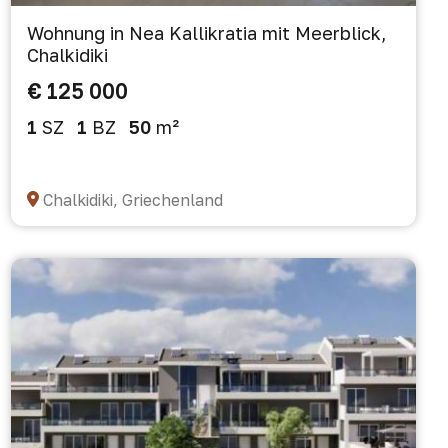
Wohnung in Nea Kallikratia mit Meerblick,
Chalkidiki
€ 125 000
1
SZ
1
BZ
50
m²
Chalkidiki, Griechenland