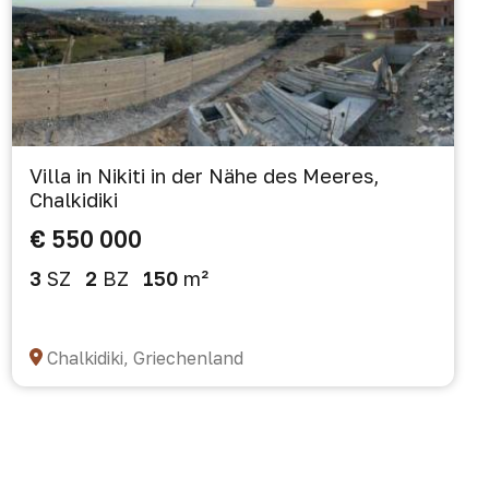
Villa in Nikiti in der Nähe des Meeres,
Chalkidiki
€ 550 000
3
SZ
2
BZ
150
m²
Chalkidiki, Griechenland