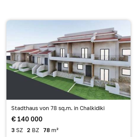
Stadthaus von 78 sq.m. in Chalkidiki
€ 140 000
3
SZ
2
BZ
78
m²