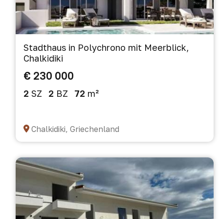
Stadthaus in Polychrono mit Meerblick,
Chalkidiki
€ 230 000
2
SZ
2
BZ
72
m²
Chalkidiki, Griechenland