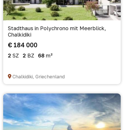
Stadthaus in Polychrono mit Meerblick,
Chalkidiki
€ 184 000
2
SZ
2
BZ
68
m²
Chalkidiki, Griechenland