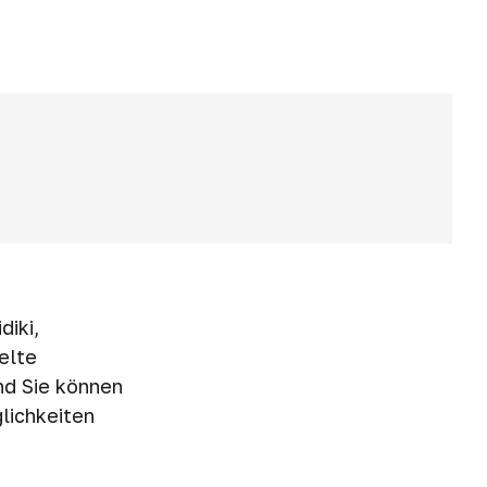
diki,
elte
nd Sie können
lichkeiten