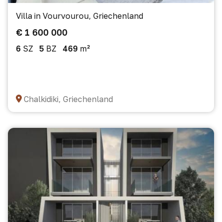
Villa in Vourvourou, Griechenland
€ 1 600 000
6
SZ
5
BZ
469
m²
Chalkidiki, Griechenland