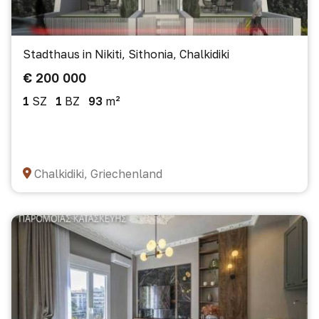
Stadthaus in Nikiti, Sithonia, Chalkidiki
€ 200 000
1
SZ
1
BZ
93
m²
Chalkidiki, Griechenland