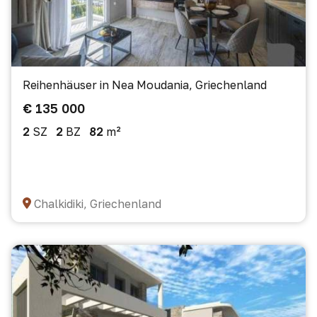
Reihenhäuser in Nea Moudania, Griechenland
€ 135 000
2
SZ
2
BZ
82
m²
Chalkidiki, Griechenland