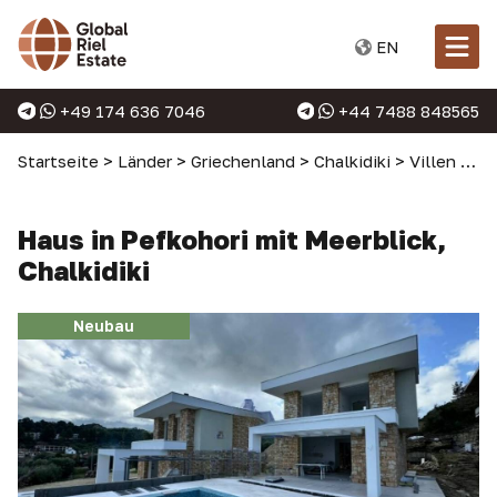
EN
+49 174 636 7046
+44 7488 848565
Startseite
>
Länder
>
Griechenland
>
Chalkidiki
>
Villen auf Chalkidiki
Haus in Pefkohori mit Meerblick,
Chalkidiki
Neubau