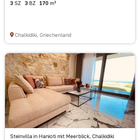
3
SZ
3
BZ
170
m²
Chalkidiki, Griechenland
Steinvilla in Hanioti mit Meerblick, Chalkidiki