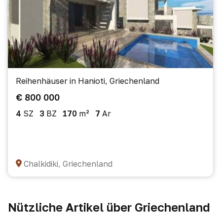
Reihenhäuser in Hanioti, Griechenland
€ 800 000
4
SZ
3
BZ
170
m²
7
Ar
Chalkidiki, Griechenland
Nützliche Artikel über Griechenland