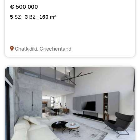
€ 500 000
5
SZ
3
BZ
160
m²
Chalkidiki, Griechenland