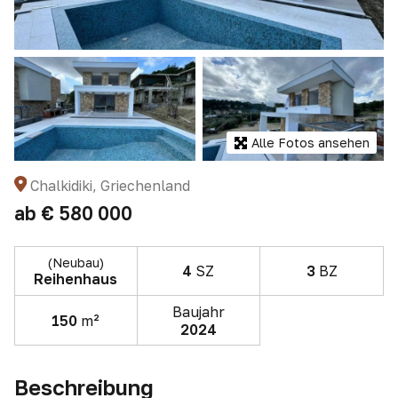
Alle Fotos ansehen
Chalkidiki, Griechenland
ab
€ 580 000
(Neubau)
4
SZ
3
BZ
Reihenhaus
Baujahr
150
m²
2024
Beschreibung