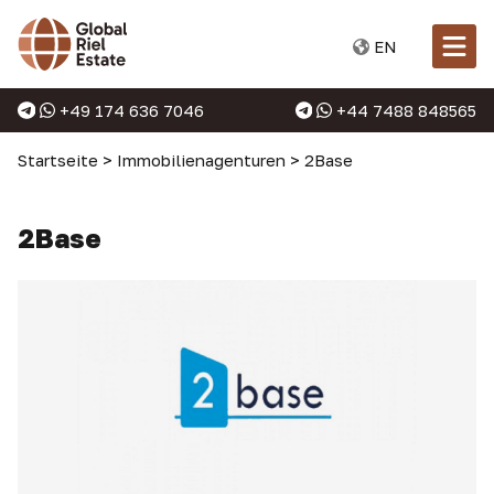
EN
+49 174 636 7046
+44 7488 848565
Startseite
>
Immobilienagenturen
>
2Base
2Base