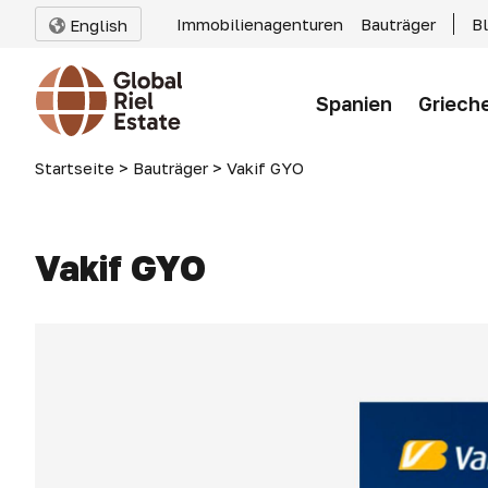
Immobilienagenturen
Bauträger
B
English
Spanien
Griech
Startseite
>
Bauträger
>
Vakif GYO
Vakif GYO