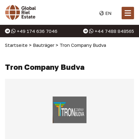
EN
+49 174 636 7046
+44 7488 848565
Startseite
>
Bauträger
>
Tron Company Budva
Tron Company Budva