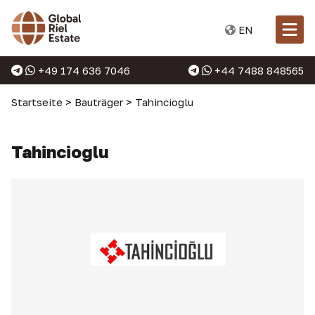
EN
+49 174 636 7046
+44 7488 848565
Startseite
>
Bauträger
>
Tahincioglu
Tahincioglu