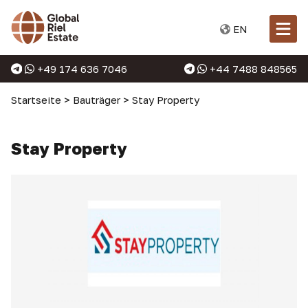
EN
+49 174 636 7046
+44 7488 848565
Startseite
>
Bauträger
>
Stay Property
Stay Property