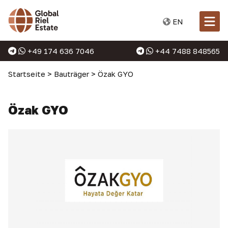
EN
+49 174 636 7046
+44 7488 848565
Startseite
>
Bauträger
>
Özak GYO
Özak GYO