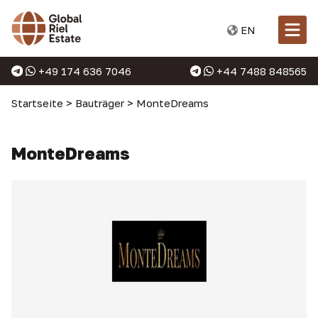
EN
+49 174 636 7046
+44 7488 848565
Startseite
>
Bauträger
>
MonteDreams
MonteDreams