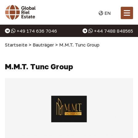
EN
+49 174 636 7046
+44 7488 848565
Startseite
>
Bauträger
>
M.M.T. Tunc Group
M.M.T. Tunc Group