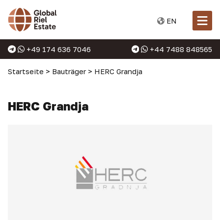
EN
+49 174 636 7046
+44 7488 848565
Startseite
>
Bauträger
>
HERC Grandja
HERC Grandja