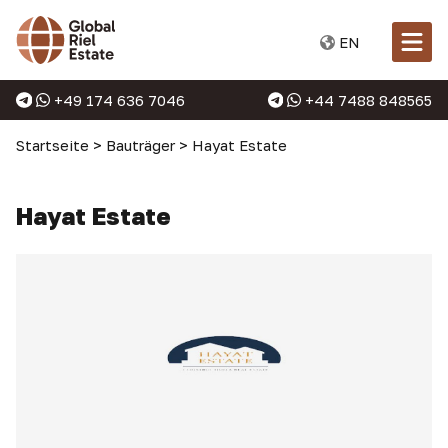
EN
+49 174 636 7046
+44 7488 848565
Startseite
>
Bauträger
>
Hayat Estate
Hayat Estate