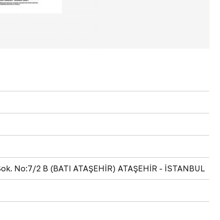
Sok. No:7/2 B (BATI ATAŞEHİR) ATAŞEHİR - İSTANBUL