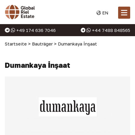
EN
+49 174 636 7046
+44 7488 848565
Startseite
>
Bauträger
>
Dumankaya İnşaat
Dumankaya İnşaat